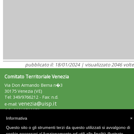
pubblicato il: 18/01/2024 | visualizzato 2046 volte
Comitato Territoriale Venezia
Via Don Armando Berna n�3
30175 Venezia (VE)
Tel: 349/9766212 - Fax: n.d.
venezia@uisp.it
e-mail:
C.F.: 90018700279
Informativa
×
Area Riservata 2.0
Questo sito o gli strumenti terzi da questo utilizzati si avvalgono di
cookie necessari al funzionamento ed utili alle finalità illustrate