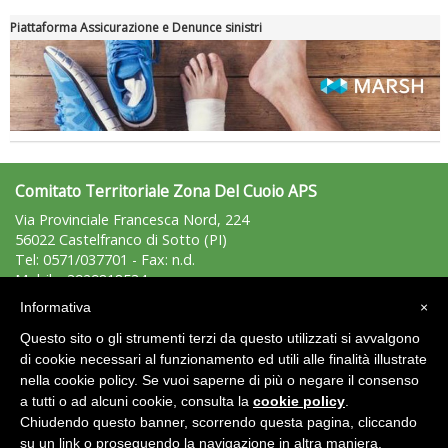
Piattaforma Assicurazione e Denunce sinistri
Comitato Territoriale Zona Del Cuoio APS
Via Provinciale Francesca Nord, 224
56022 Castelfranco di Sotto (PI)
Tel: 0571/037701 - Fax: n.d.
Mobile: 3929818534
zonadelcuoio@uisp.it
e-mail:
Informativa
×
C.F.: 91003190500
Questo sito o gli strumenti terzi da questo utilizzati si avvalgono
P.Iva: 01224730505
di cookie necessari al funzionamento ed utili alle finalità illustrate
nella cookie policy. Se vuoi saperne di più o negare il consenso
Area Riservata 2.0
a tutti o ad alcuni cookie, consulta la
cookie policy
.
Chiudendo questo banner, scorrendo questa pagina, cliccando
su un link o proseguendo la navigazione in altra maniera,