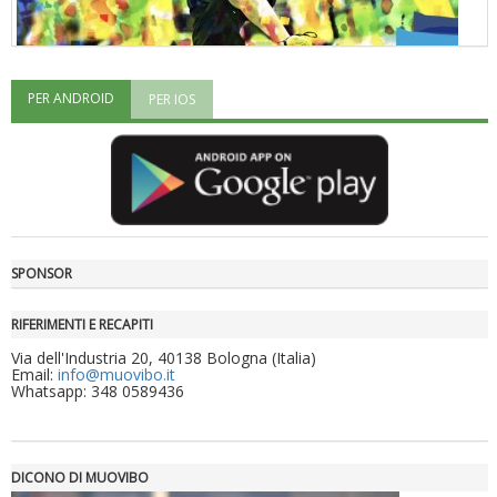
PER ANDROID
PER IOS
"Superare gli ostacoli": la relazione di Tiziano Pesce al CN Uisp
SPONSOR
RIFERIMENTI E RECAPITI
Via dell'Industria 20, 40138 Bologna (Italia)
Email:
info@muovibo.it
Whatsapp: 348 0589436
Luglio 2026: "Pensando con i piedi, si possono fare le
rivoluzioni"
DICONO DI MUOVIBO