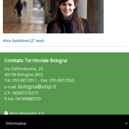
Ddl Lobby, Uisp: “Il Parlamento valorizzi le nostre specificità"
Alice Guidoboni (27 anni)
Comitato Territoriale Bologna
Via Dell'Industria, 20
40138 Bologna (BO)
Tel: 051/6013511 - Fax: 051/6013530
bologna@uisp.it
e-mail:
La formazione Uisp rallenta ma prosegue anche in estate
C.F.: 80067270373
P.Iva: 04189980370
Area Riservata 2.0
Informativa
×