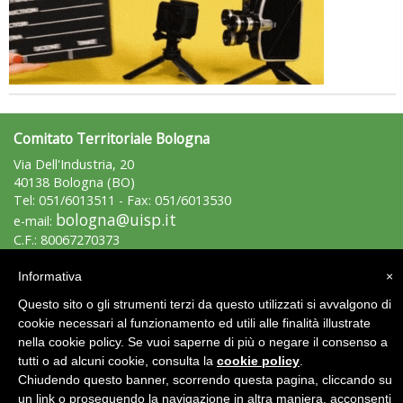
Comitato Territoriale Bologna
Tiziano Pesce nel Cda di Fondazione Terzjus: prima riunione a
Via Dell'Industria, 20
Roma
40138 Bologna (BO)
Tel: 051/6013511 - Fax: 051/6013530
bologna@uisp.it
e-mail:
C.F.: 80067270373
P.Iva: 04189980370
Informativa
×
Area Riservata 2.0
Questo sito o gli strumenti terzi da questo utilizzati si avvalgono di
cookie necessari al funzionamento ed utili alle finalità illustrate
nella cookie policy. Se vuoi saperne di più o negare il consenso a
tutti o ad alcuni cookie, consulta la
cookie policy
.
Chiudendo questo banner, scorrendo questa pagina, cliccando su
un link o proseguendo la navigazione in altra maniera, acconsenti