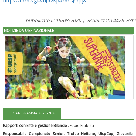
https://forms.gle/hJR2KpAzdrGJsqLj8
pubblicato il: 16/08/2020 | visualizzato 4426 volte
NOTIZIE DA UISP NAZIONALE
ORGANIGRAMMA 2025-2026
"Superare gli ostacoli": la relazione di Tiziano Pesce al CN Uisp
Rapporti con Ente e gestione Bilancio
: Fabio Frabetti
Responsabile Campionato Senior, Trofeo Nettuno, UispCup, Giovanile
: