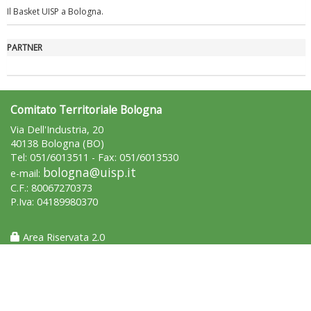
Il Basket UISP a Bologna.
Tiziano Pesce a Radio InBlu2000 traccia il bilancio della stagione
PARTNER
Comitato Territoriale Bologna
Via Dell'Industria, 20
40138 Bologna (BO)
Tel: 051/6013511 - Fax: 051/6013530
bologna@uisp.it
e-mail:
C.F.: 80067270373
P.Iva: 04189980370
Ddl Lobby, Uisp: “Il Parlamento valorizzi le nostre specificità"
Area Riservata 2.0