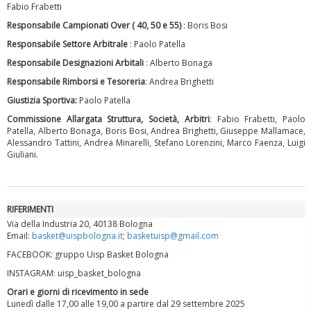
Fabio Frabetti
Responsabile Campionati Over ( 40, 50 e 55)
: Boris Bosi
Responsabile Settore Arbitrale
: Paolo Patella
Responsabile Designazioni Arbitali
: Alberto Bonaga
Responsabile Rimborsi e Tesoreria
: Andrea Brighetti
Giustizia Sportiva:
Paolo Patella
Commissione Allargata Struttura, Società, Arbitri
: Fabio Frabetti, Paolo
Patella, Alberto Bonaga, Boris Bosi, Andrea Brighetti, Giuseppe Mallamace,
Luglio 2026: "Pensando con i piedi, si possono fare le
Alessandro Tattini, Andrea Minarelli, Stefano Lorenzini, Marco Faenza, Luigi
rivoluzioni"
Giuliani.
RIFERIMENTI
Via della Industria 20, 40138 Bologna
Email:
basket@uispbologna.it
;
basketuisp@gmail.com
FACEBOOK: gruppo Uisp Basket Bologna
INSTAGRAM: uisp_basket_bologna
Orari e giorni di ricevimento in sede
Lunedì dalle 17,00 alle 19,00 a partire dal 29 settembre 2025