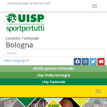
UNIONE ITALIANA SPORT PER TUTTI
Toggle na
Comitato Territoriale
Bologna
Select Language
▼
Attività sportive territoriali
Uisp Emilia-Romagna
Uisp Nazionale
Toggle 