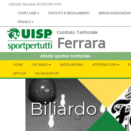
UNIONE ITALIANA SPORT PER TUTTI
COS'È L'UISP
STATUTO E REGOLAMENTI
SERVIZI ASSOCIAZIO
PRIVACY
Comitato Territoriale
Ferrara
Attività sportive territoriali
HOME
CHI SIAMO
SAFEGUARDING
ATTIVITÀ&CORSI
D
APPUISP
VACANZESPORT
Biliardo