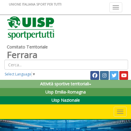
UNIONE ITALIANA SPORT PER TUTTI
Toggle na
Comitato Territoriale
Ferrara
Select Language
▼
Attività sportive territoriali
Uisp Emilia-Romagna
Uisp Nazionale
Toggle 