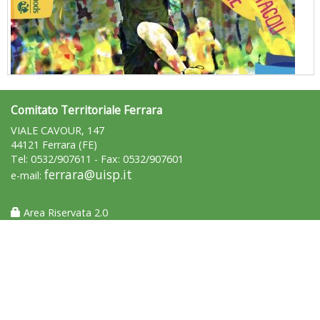
Comitato Territoriale Ferrara
"Superare gli ostacoli": la relazione di Tiziano Pesce al CN Uisp
VIALE CAVOUR, 147
44121 Ferrara (FE)
Tel: 0532/907611 - Fax: 0532/907601
ferrara@uisp.it
e-mail:
Area Riservata 2.0
Luglio 2026: "Pensando con i piedi, si possono fare le
rivoluzioni"