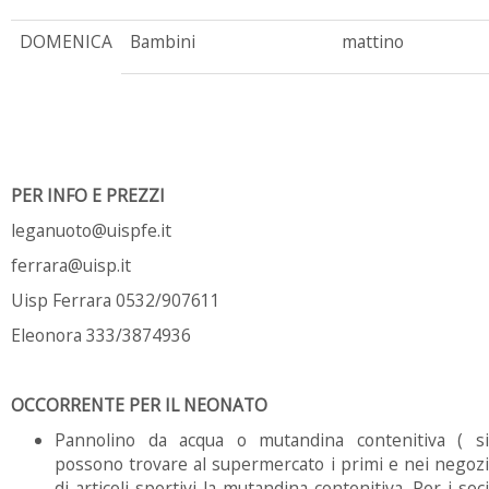
DOMENICA
Bambini
mattino
PER INFO E PREZZI
leganuoto@uispfe.it
ferrara@uisp.it
Uisp Ferrara 0532/907611
Eleonora 333/3874936
OCCORRENTE PER IL NEONATO
Pannolino da acqua o mutandina contenitiva ( si
possono trovare al supermercato i primi e nei negozi
di articoli sportivi la mutandina contenitiva. Per i soci