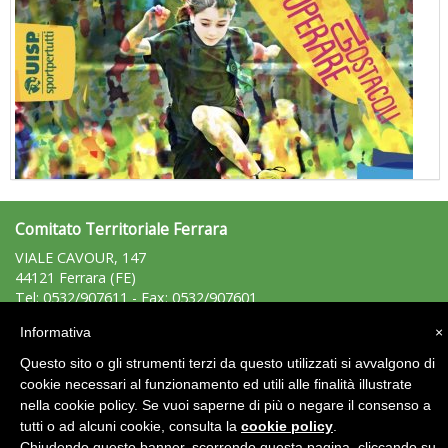
Comitato Territoriale Ferrara
"Superare gli ostacoli": la relazione di Tiziano Pesce al CN Uisp
VIALE CAVOUR, 147
44121 Ferrara (FE)
Tel: 0532/907611 - Fax: 0532/907601
ferrara@uisp.it
e-mail:
Informativa
×
Questo sito o gli strumenti terzi da questo utilizzati si avvalgono di
Area Riservata 2.0
cookie necessari al funzionamento ed utili alle finalità illustrate
nella cookie policy. Se vuoi saperne di più o negare il consenso a
tutti o ad alcuni cookie, consulta la
cookie policy
.
Chiudendo questo banner, scorrendo questa pagina, cliccando su