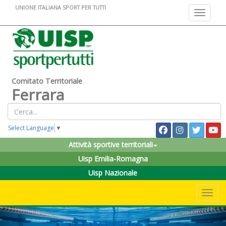
UNIONE ITALIANA SPORT PER TUTTI
Toggle na
Comitato Territoriale
Ferrara
Select Language
▼
Attività sportive territoriali
Uisp Emilia-Romagna
Uisp Nazionale
Toggle 