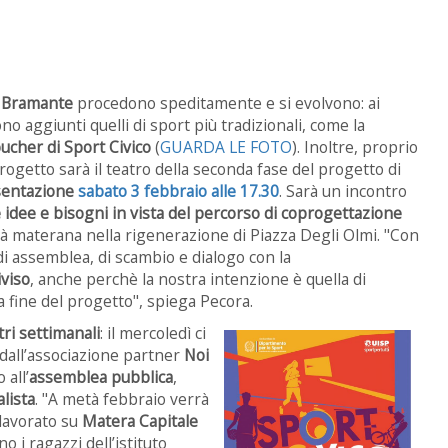
o Bramante
procedono speditamente e si evolvono: ai
ono aggiunti quelli di sport più tradizionali, come la
oucher di Sport Civico
(
GUARDA LE FOTO
). Inoltre, proprio
progetto sarà il teatro della seconda fase del progetto di
sentazione
sabato 3 febbraio alle 17.30
. Sarà un incontro
 idee e bisogni in vista del percorso di coprogettazione
à materana nella rigenerazione di Piazza Degli Olmi. "Con
 di assemblea, di scambio e dialogo con la
viso
, anche perchè la nostra intenzione è quella di
a fine del progetto", spiega Pecora.
tri settimanali
: il mercoledì ci
 dall’associazione partner
Noi
 all’
assemblea pubblica
,
lista
. "A metà febbraio verrà
 lavorato su
Matera Capitale
o i ragazzi dell’istituto