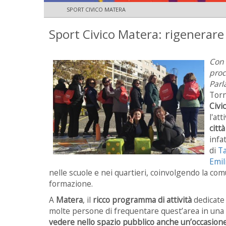
SPORT CIVICO MATERA
Sport Civico Matera: rigenerare
Con 
proc
Parl
Torn
Civi
l'at
città
infat
di
T
Emil
nelle scuole e nei quartieri, coinvolgendo la co
formazione.
A
Matera
, il
ricco programma di attività
dedicate 
molte persone di frequentare quest’area in una m
vedere nello spazio pubblico anche un’occasione 