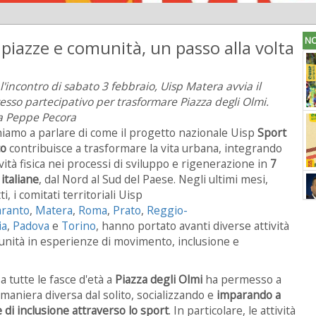
NO
 piazze e comunità, un passo alla volta
l'incontro di sabato 3 febbraio, Uisp Matera avvia il
esso partecipativo per trasformare Piazza degli Olmi.
a Peppe Pecora
iamo a parlare di come il progetto nazionale Uisp
Sport
co
contribuisce a trasformare la vita urbana, integrando
tività fisica nei processi di sviluppo e rigenerazione in
7
 italiane
, dal Nord al Sud del Paese. Negli ultimi mesi,
ti, i comitati territoriali Uisp
aranto
,
Matera
,
Roma
,
Prato
,
Reggio-
ia
,
Padova
e
Torino
, hanno portato avanti diverse attività
munità in esperienze di movimento, inclusione e
a tutte le fasce d'età a
Piazza degli Olmi
ha permesso a
aniera diversa dal solito, socializzando e
imparando a
di inclusione attraverso lo sport
. In particolare, le attività