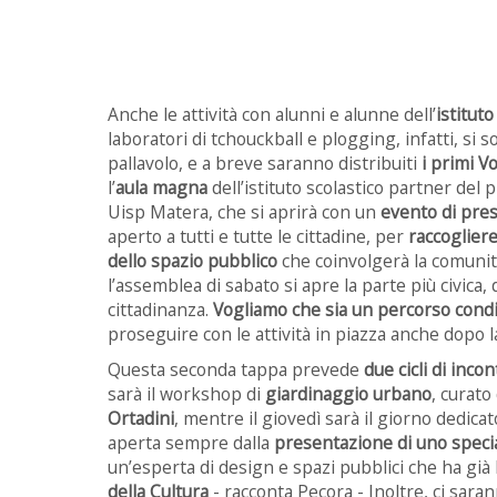
Anche le attività con alunni e alunne dell’
istitut
laboratori di tchouckball e plogging, infatti, si s
pallavolo, e a breve saranno distribuiti
i primi V
l’
aula magna
dell’istituto scolastico partner del 
Uisp Matera, che si aprirà con un
evento di pre
aperto a tutti e tutte le cittadine, per
raccogliere
dello spazio pubblico
che coinvolgerà la comunit
l’assemblea di sabato si apre la parte più civica,
cittadinanza.
Vogliamo che sia un percorso condi
proseguire con le attività in piazza anche dopo l
Questa seconda tappa prevede
due cicli di incon
sarà il workshop di
giardinaggio urbano
, curato
Ortadini
, mentre il giovedì sarà il giorno dedicato
aperta sempre dalla
presentazione di uno specia
un’esperta di design e spazi pubblici che ha già
della Cultura
- racconta Pecora - Inoltre, ci sarann