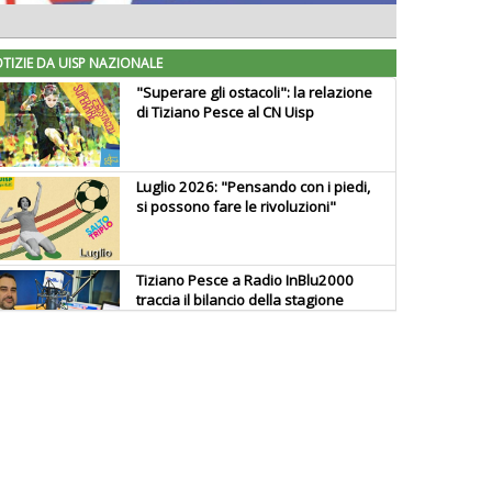
TIZIE DA UISP NAZIONALE
"Superare gli ostacoli": la relazione
di Tiziano Pesce al CN Uisp
Luglio 2026: "Pensando con i piedi,
si possono fare le rivoluzioni"
Tiziano Pesce a Radio InBlu2000
traccia il bilancio della stagione
Ddl Lobby, Uisp: “Il Parlamento
valorizzi le nostre specificità"
La formazione Uisp rallenta ma
prosegue anche in estate