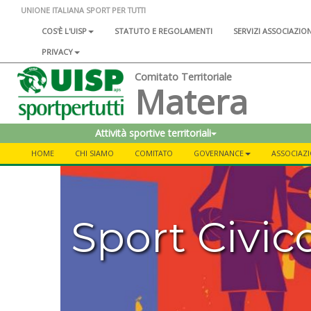
UNIONE ITALIANA SPORT PER TUTTI
COS'È L'UISP
STATUTO E REGOLAMENTI
SERVIZI ASSOCIAZIO
PRIVACY
Comitato Territoriale
Matera
Attività sportive territoriali
HOME
CHI SIAMO
COMITATO
GOVERNANCE
ASSOCIAZI
Sport Civic