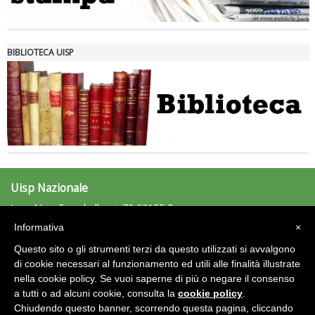
Tiziano Pesce nel Cda di Fondazione Terzjus: prima riunione a
Roma
BIBLIOTECA UISP
Uisp Nazionale
L.go Nino Franchellucci, 73 00155 Roma
Tel: 06.439841 - Fax: 06.43984320
Informativa
×
uisp@uisp.it
e-mail:
Questo sito o gli strumenti terzi da questo utilizzati si avvalgono
C.F.: 97029170582
di cookie necessari al funzionamento ed utili alle finalità illustrate
nella cookie policy. Se vuoi saperne di più o negare il consenso
Area Riservata 2.0
a tutti o ad alcuni cookie, consulta la
cookie policy
.
Chiudendo questo banner, scorrendo questa pagina, cliccando