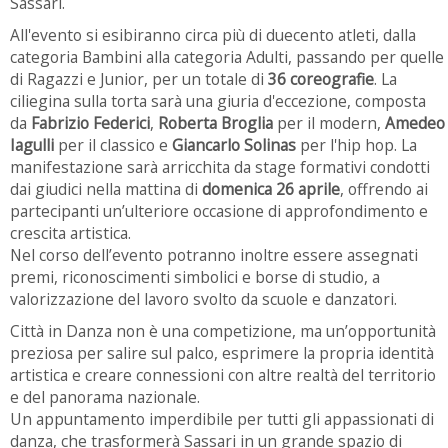
Sassari.
All'evento si esibiranno circa più di duecento atleti, dalla
categoria Bambini alla categoria Adulti, passando per quelle
di Ragazzi e Junior, per un totale di
36 coreografie
. La
ciliegina sulla torta sarà una giuria d'eccezione, composta
da
Fabrizio Federici
,
Roberta Broglia
per il modern,
Amedeo
Iagulli
per il classico e
Giancarlo Solinas
per l'hip hop. La
manifestazione sarà arricchita da stage formativi condotti
dai giudici nella mattina di
domenica 26 aprile
, offrendo ai
partecipanti un’ulteriore occasione di approfondimento e
crescita artistica.
Nel corso dell’evento potranno inoltre essere assegnati
premi, riconoscimenti simbolici e borse di studio, a
valorizzazione del lavoro svolto da scuole e danzatori.
Città in Danza non è una competizione, ma un’opportunità
preziosa per salire sul palco, esprimere la propria identità
artistica e creare connessioni con altre realtà del territorio
e del panorama nazionale.
Un appuntamento imperdibile per tutti gli appassionati di
danza, che trasformerà Sassari in un grande spazio di