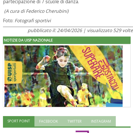
partecipazione di 7 scuole di danza.
(A cura di Federico Cherubini)
Foto:
Fotografi sportivi
pubblicato il: 24/04/2026 | visualizzato 529 volte
NOTIZIE DA UISP NAZIONALE
SPORT POINT
FACEBOOK
TWITTER
INSTAGRAM
"Superare gli ostacoli": la relazione di Tiziano Pesce al CN Uisp