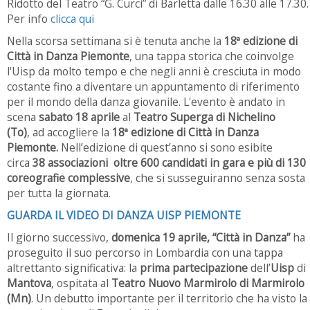
Ridotto del Teatro “G. Curci” di Barletta dalle 16.30 alle 17.30.
Per info
clicca qui
Nella scorsa settimana si è tenuta anche la
18ª edizione di
Città in Danza Piemonte
, una tappa storica che coinvolge
l'Uisp da molto tempo e che negli anni è cresciuta in modo
costante fino a diventare un appuntamento di riferimento
per il mondo della danza giovanile. L'evento è andato in
scena
sabato 18 aprile
al
Teatro Superga di Nichelino
(To)
, ad accogliere la
18ª edizione di Città in Danza
Piemonte.
Nell’edizione di quest’anno si sono esibite
circa
38 associazioni oltre 600 candidati in gara e più di 130
coreografie complessive
, che si susseguiranno senza sosta
per tutta la giornata.
GUARDA IL VIDEO DI DANZA UISP PIEMONTE
Il giorno successivo,
domenica 19 aprile, “Città in Danza”
ha
proseguito il suo percorso in Lombardia con una tappa
altrettanto significativa: la
prima partecipazione
dell’
Uisp
di
Mantova
, ospitata al
Teatro Nuovo Marmirolo di Marmirolo
(Mn)
. Un debutto importante per il territorio che ha visto la