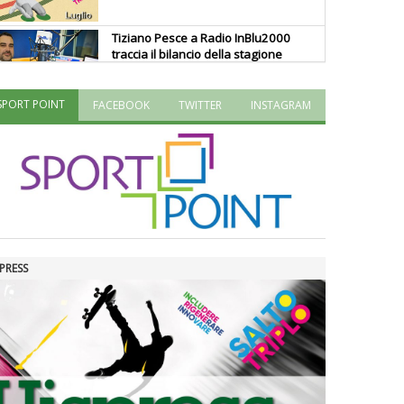
Tiziano Pesce a Radio InBlu2000
traccia il bilancio della stagione
SPORT POINT
FACEBOOK
TWITTER
INSTAGRAM
Ddl Lobby, Uisp: “Il Parlamento
valorizzi le nostre specificità"
La formazione Uisp rallenta ma
prosegue anche in estate
PRESS
Tiziano Pesce nel Cda di
Fondazione Terzjus: prima riunione
a Roma