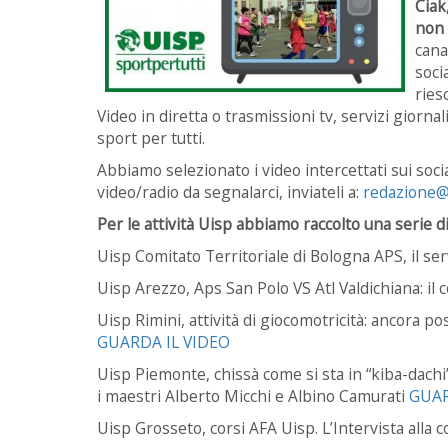
Ciak
non 
cana
soci
ries
Video in diretta o trasmissioni tv, servizi giornali
sport per tutti.
Abbiamo selezionato i video intercettati sui social
video/radio da segnalarci, inviateli a:
redazione@u
Per le attività Uisp abbiamo raccolto una serie 
Uisp Comitato Territoriale di Bologna APS, il ser
Uisp Arezzo, Aps San Polo VS Atl Valdichiana: il
Uisp Rimini, attività di giocomotricità: ancora pos
GUARDA IL VIDEO
Uisp Piemonte, chissà come si sta in “kiba-dachi
i maestri Alberto Micchi e Albino Camurati
GUAR
Uisp Grosseto, corsi AFA Uisp. L’Intervista alla 