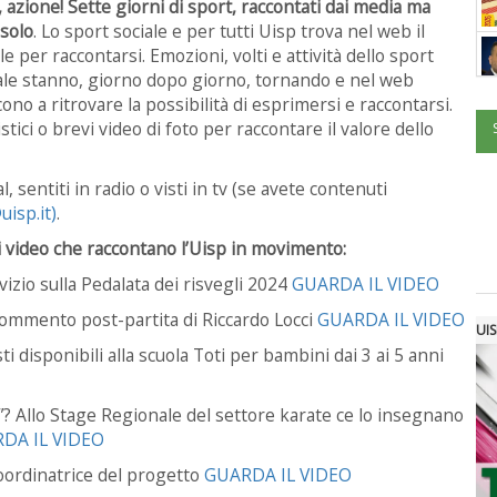
, azione! Sette giorni di sport, raccontati dai media ma
solo
. Lo sport sociale e per tutti Uisp trova nel web il
le per raccontarsi. Emozioni, volti e attività dello sport
ale stanno, giorno dopo giorno, tornando e nel web
cono a ritrovare la possibilità di esprimersi e raccontarsi.
stici o brevi video di foto per raccontare il valore dello
, sentiti in radio o visti in tv (se avete contenuti
isp.it)
.
di video che raccontano l’Uisp in movimento:
vizio sulla Pedalata dei risvegli 2024
GUARDA IL VIDEO
 commento post-partita di Riccardo Locci
GUARDA IL VIDEO
UIS
ti disponibili alla scuola Toti per bambini dai 3 ai 5 anni
”? Allo Stage Regionale del settore karate ce lo insegnano
DA IL VIDEO
coordinatrice del progetto
GUARDA IL VIDEO