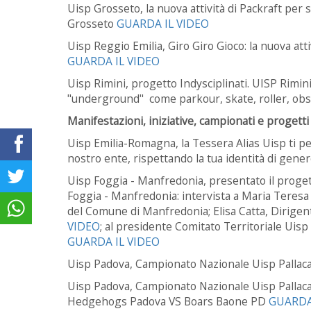
Uisp Grosseto, la nuova attività di Packraft per s
Grosseto
GUARDA IL VIDEO
Uisp Reggio Emilia, Giro Giro Gioco:
la nuova att
GUARDA IL VIDEO
Uisp Rimini, progetto Indysciplinati.
UISP Rimini 
"underground" come parkour, skate, roller, obs
Manifestazioni, iniziative, campionati e progetti
Uisp Emilia-Romagna, la Tessera Alias Uisp ti per
nostro ente, rispettando la tua identità di gener
Uisp Foggia - Manfredonia, presentato il progett
Foggia - Manfredonia: intervista a Maria Teres
del Comune di Manfredonia; Elisa Catta, Dirige
VIDEO
; al presidente Comitato Territoriale Uisp
GUARDA IL VIDEO
Uisp Padova, Campionato Nazionale Uisp Pallac
Uisp Padova, Campionato Nazionale Uisp Pallaca
Hedgehogs Padova VS Boars Baone PD
GUARDA