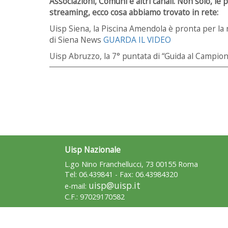
Associazioni, Comuni e altri canali. Non solo, le
streaming, ecco cosa abbiamo trovato in rete:
Uisp Siena, la Piscina Amendola è pronta per la r
di Siena News
GUARDA IL VIDEO
Uisp Abruzzo, la 7° puntata di “Guida al Campio
Uisp Nazionale
L.go Nino Franchellucci, 73 00155 Roma
Tel: 06.439841 - Fax: 06.43984320
uisp@uisp.it
e-mail:
C.F.: 97029170582