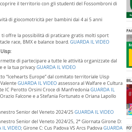
coprire il territorio con gli studenti del
Fossombroni di
ività di giocomotricità per bambini dai 4 ai 5 anni
PA
ti offre la possibilità di praticare gratis molti sport
tacle race, BMX e balance board.
GUARDA IL VIDEO
 Uisp:
mette di partecipare a tutte le attività organizzate dal
e e la tua privacy
GUARDA IL VIDEO
o “Icehearts Europe” dal comitato territoriale Uisp
BIL
a Valente
GUARDA IL VIDEO
assessora al Walfare e Cultura
nte IC Perotto Orsini Croce di Manfredonia
GUARDA IL
 Orazio Falcone e a Stefania Fortunato e Oriana Lapollo
anestro Senior del Veneto 2024/25
GUARDA IL VIDEO
nestro Senior del Veneto 2024/25, 2° Giornata Girone D:
 IL VIDEO
; Girone C: Cus Padova VS Arcs Padova
GUARDA
FO