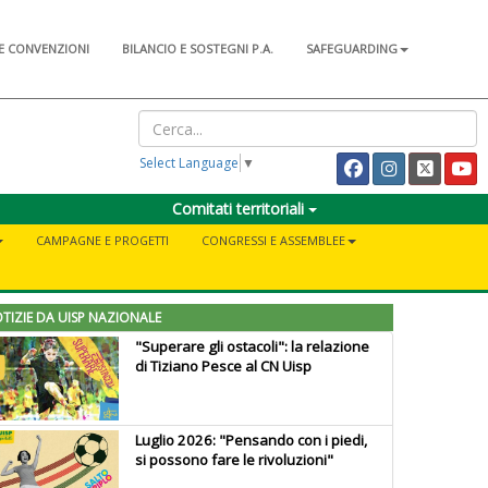
E CONVENZIONI
BILANCIO E SOSTEGNI P.A.
SAFEGUARDING
Select Language
▼
Comitati territoriali
CAMPAGNE E PROGETTI
CONGRESSI E ASSEMBLEE
TIZIE DA UISP NAZIONALE
"Superare gli ostacoli": la relazione
di Tiziano Pesce al CN Uisp
Luglio 2026: "Pensando con i piedi,
si possono fare le rivoluzioni"