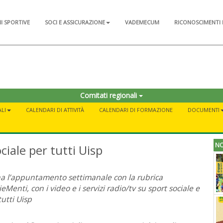
NI SPORTIVE
SOCI E ASSICURAZIONE
VADEMECUM
RICONOSCIMENTI 
Comitati regionali
LI
CALENDARI DI ATTIVITÀ
CALENDARI DI FORMAZIONE
DOCUMENTI
NO
ciale per tutti Uisp
a l’appuntamento settimanale con la rubrica
eMenti, con i video e i servizi radio/tv su sport sociale e
tutti Uisp