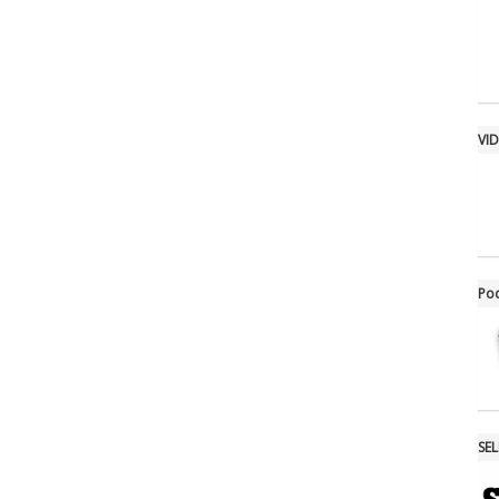
VI
Po
SE