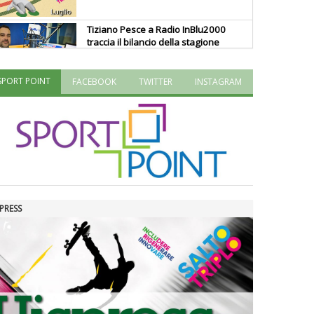
Tiziano Pesce a Radio InBlu2000
traccia il bilancio della stagione
SPORT POINT
FACEBOOK
TWITTER
INSTAGRAM
Ddl Lobby, Uisp: “Il Parlamento
valorizzi le nostre specificità"
La formazione Uisp rallenta ma
prosegue anche in estate
PRESS
Tiziano Pesce nel Cda di
Fondazione Terzjus: prima riunione
a Roma