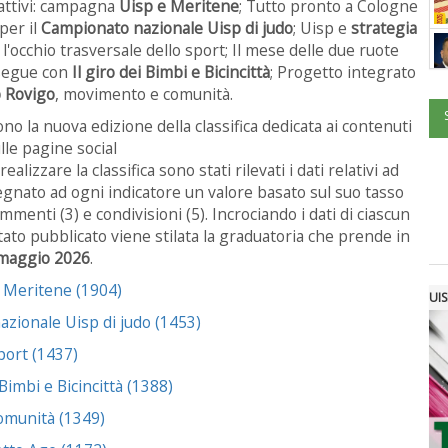
 attivi: campagna
Uisp e Meritene
; Tutto pronto a Cologne
 per il
Campionato nazionale Uisp di judo
; Uisp e
strategia
: l'occhio trasversale dello sport; Il mese delle due ruote
segue con
Il giro dei Bimbi e Bicincittà
; Progetto integrato
 Rovigo
, movimento e comunità.
o la nuova edizione della classifica dedicata ai contenuti
lle pagine social
 realizzare la classifica sono stati rilevati i dati relativi ad
segnato ad ogni indicatore un valore basato sul suo tasso
ommenti (3) e condivisioni (5). Incrociando i dati di ciascun
tato pubblicato viene stilata la graduatoria che prende in
 maggio 2026
.
p e Meritene (1904)
UIS
azionale Uisp di judo (1453)
sport (1437)
Bimbi e Bicincittà (1388)
omunità (1349)