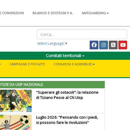
E CONVENZIONI
BILANCIO E SOSTEGNI P.A.
SAFEGUARDING
Select Language
▼
Comitati territoriali
CAMPAGNE E PROGETTI
CONGRESSI E ASSEMBLEE
TIZIE DA UISP NAZIONALE
"Superare gli ostacoli": la relazione
di Tiziano Pesce al CN Uisp
Luglio 2026: "Pensando con i piedi,
si possono fare le rivoluzioni"