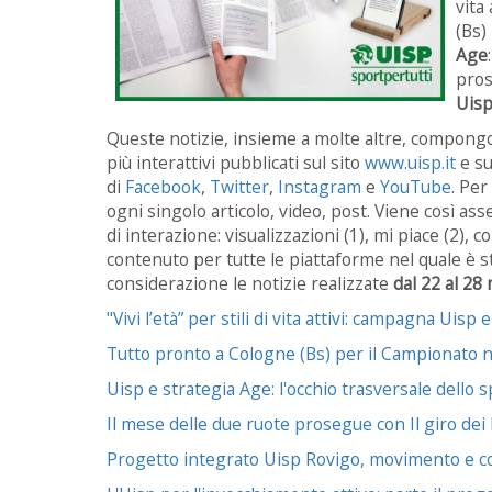
vita
(Bs)
Age
pro
Uisp
Queste notizie, insieme a molte altre, compongon
più interattivi pubblicati sul sito
www.uisp.it
e su
di
Facebook
,
Twitter
,
Instagram
e
YouTube
. Per
ogni singolo articolo, video, post. Viene così as
di interazione: visualizzazioni (1), mi piace (2), c
contenuto per tutte le piattaforme nel quale è s
considerazione le notizie realizzate
dal 22 al 28
"Vivi l’età” per stili di vita attivi: campagna Uis
Tutto pronto a Cologne (Bs) per il Campionato n
Uisp e strategia Age: l'occhio trasversale dello 
Il mese delle due ruote prosegue con Il giro dei 
Progetto integrato Uisp Rovigo, movimento e c