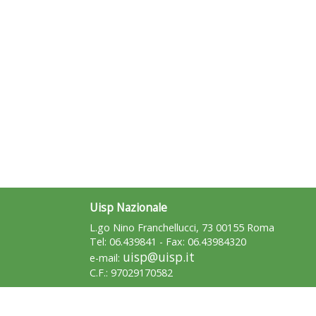
Uisp Nazionale
L.go Nino Franchellucci, 73 00155 Roma
Tel: 06.439841 - Fax: 06.43984320
uisp@uisp.it
e-mail:
C.F.: 97029170582