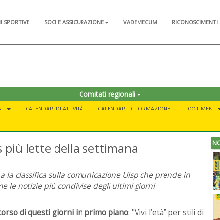
NI SPORTIVE
SOCI E ASSICURAZIONE
VADEMECUM
RICONOSCIMENTI 
Comitati regionali
LI
CALENDARI DI ATTIVITÀ
CALENDARI DI FORMAZIONE
DOCUMENTI
NO
s più lette della settimana
a la classifica sulla comunicazione Uisp che prende in
e le notizie più condivise degli ultimi giorni
corso di questi giorni in primo
piano
: "Vivi l’età” per stili di