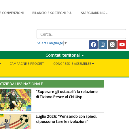
E CONVENZIONI
BILANCIO E SOSTEGNI P.A.
SAFEGUARDING
Select Language
▼
Comitati territoriali
CAMPAGNE E PROGETTI
CONGRESSI E ASSEMBLEE
TIZIE DA UISP NAZIONALE
"Superare gli ostacoli": la relazione
di Tiziano Pesce al CN Uisp
Luglio 2026: "Pensando con i piedi,
si possono fare le rivoluzioni"