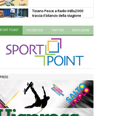
Tiziano Pesce a Radio InBlu2000
traccia il bilancio della stagione
SPORT POINT
FACEBOOK
TWITTER
INSTAGRAM
Ddl Lobby, Uisp: “Il Parlamento
valorizzi le nostre specificità"
La formazione Uisp rallenta ma
prosegue anche in estate
PRESS
Tiziano Pesce nel Cda di
Fondazione Terzjus: prima riunione
a Roma