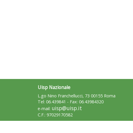
Uisp Nazionale
L.go Nino Franchellucci, 73 00155 Roma
Tel: 06.439841 - Fax: 06.43984320
uisp@uisp.it
e-mail:
C.F.: 97029170582