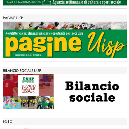
PAGINE UISP
Tiziano Pesce a Radio InBlu2000 traccia il bilancio della stagione
BILANCIO SOCIALE UISP
FOTO
Ddl Lobby, Uisp: “Il Parlamento valorizzi le nostre specificità"