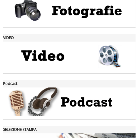
VIDEO
La formazione Uisp rallenta ma prosegue anche in estate
Podcast
SELEZIONE STAMPA