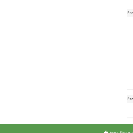
Par
Par
Area Riserva