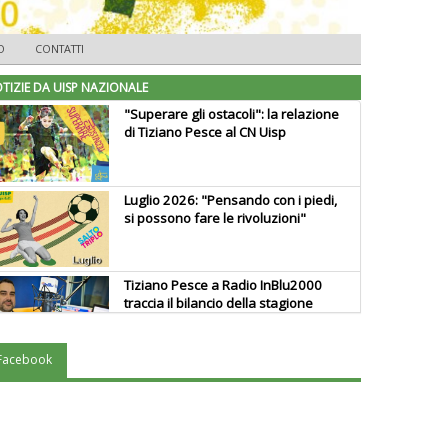
O
CONTATTI
TIZIE DA UISP NAZIONALE
"Superare gli ostacoli": la relazione
di Tiziano Pesce al CN Uisp
Luglio 2026: "Pensando con i piedi,
si possono fare le rivoluzioni"
Tiziano Pesce a Radio InBlu2000
traccia il bilancio della stagione
Facebook
Ddl Lobby, Uisp: “Il Parlamento
valorizzi le nostre specificità"