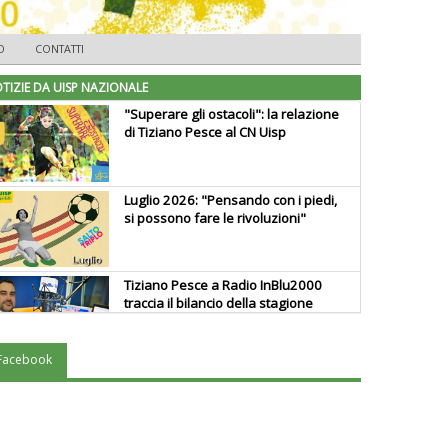
O
CONTATTI
TIZIE DA UISP NAZIONALE
"Superare gli ostacoli": la relazione
di Tiziano Pesce al CN Uisp
Luglio 2026: "Pensando con i piedi,
si possono fare le rivoluzioni"
Tiziano Pesce a Radio InBlu2000
traccia il bilancio della stagione
Facebook
Ddl Lobby, Uisp: “Il Parlamento
valorizzi le nostre specificità"