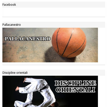
Facebook
Luglio 2026: "Pensando
con i piedi, si possono fare
Pallacanestro
le rivoluzioni"
Tiziano Pesce a Radio
InBlu2000 traccia il bilancio
della stagione
Discipline orientali