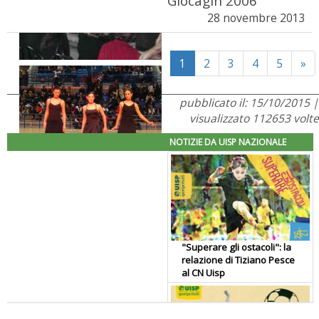
Giocagin 2006
28 novembre 2013
Ne
1
2
3
4
5
»
pubblicato il: 15/10/2015 |
visualizzato 112653 volte
NOTIZIE DA UISP NAZIONALE
"Superare gli ostacoli": la
relazione di Tiziano Pesce
al CN Uisp