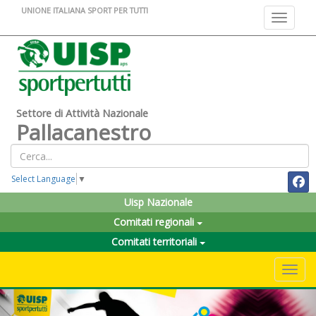
UNIONE ITALIANA SPORT PER TUTTI
Toggle na
Settore di Attività Nazionale
Pallacanestro
Select Language
▼
Uisp Nazionale
Comitati regionali
Comitati territoriali
Toggle 
Previous
Nex