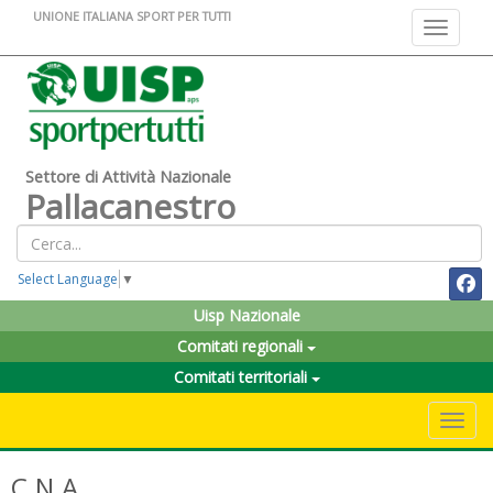
UNIONE ITALIANA SPORT PER TUTTI
Toggle na
Settore di Attività Nazionale
Pallacanestro
Select Language
▼
Uisp Nazionale
Comitati regionali
Comitati territoriali
Toggle 
C.N.A.