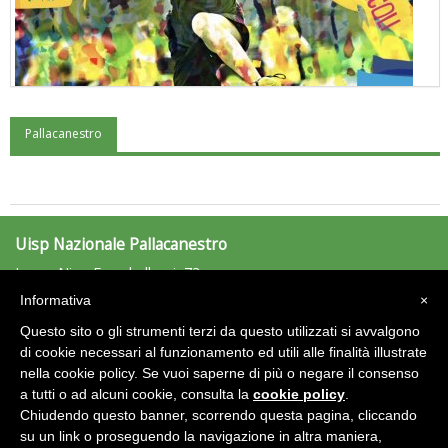
Pallacanestro
"Superare gli ostacoli": la relazione di Tiziano Pesce al CN Uisp
Uisp Nazionale Pallacanestro
Largo Nino Franchellucci, 73
00155 Roma
Informativa
×
pallacanestro@uisp.it
e-mail:
Questo sito o gli strumenti terzi da questo utilizzati si avvalgono
C.F.: 97029170582
di cookie necessari al funzionamento ed utili alle finalità illustrate
nella cookie policy. Se vuoi saperne di più o negare il consenso
Area Riservata 2.0
a tutti o ad alcuni cookie, consulta la
cookie policy
.
Luglio 2026: "Pensando con i piedi, si possono fare le
Chiudendo questo banner, scorrendo questa pagina, cliccando
rivoluzioni"
su un link o proseguendo la navigazione in altra maniera,