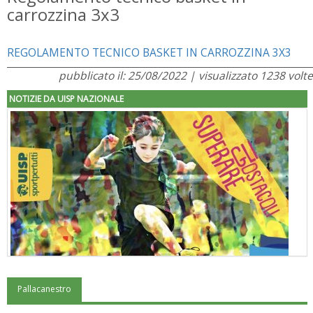
carrozzina 3x3
REGOLAMENTO TECNICO BASKET IN CARROZZINA 3X3
pubblicato il: 25/08/2022 | visualizzato 1238 volte
NOTIZIE DA UISP NAZIONALE
Pallacanestro
"Superare gli ostacoli": la relazione di Tiziano Pesce al CN Uisp