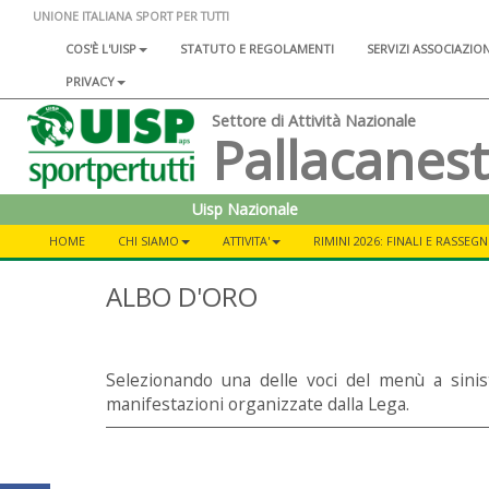
UNIONE ITALIANA SPORT PER TUTTI
COS'È L'UISP
STATUTO E REGOLAMENTI
SERVIZI ASSOCIAZIO
PRIVACY
Settore di Attività Nazionale
Pallacanes
Uisp Nazionale
HOME
CHI SIAMO
ATTIVITA'
RIMINI 2026: FINALI E RASSEG
ALBO D'ORO
Selezionando una delle voci del menù a sinistr
manifestazioni organizzate dalla Lega.