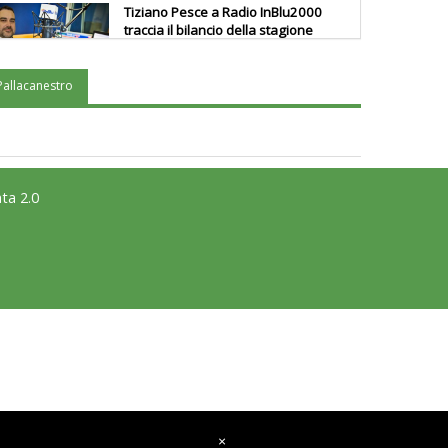
Tiziano Pesce a Radio InBlu2000
traccia il bilancio della stagione
Pallacanestro
Ddl Lobby, Uisp: “Il Parlamento
valorizzi le nostre specificità"
La formazione Uisp rallenta ma
ta 2.0
prosegue anche in estate
Tiziano Pesce nel Cda di
Fondazione Terzjus: prima riunione
a Roma
×