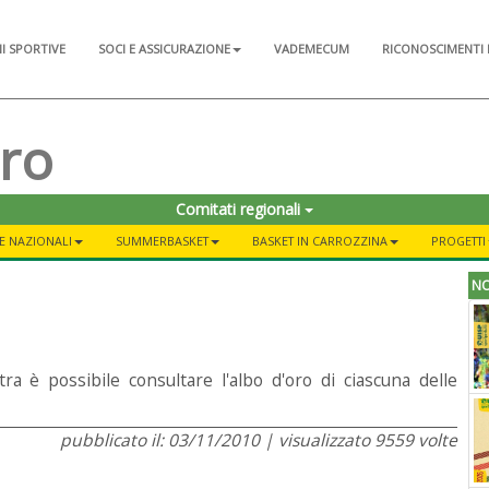
NI SPORTIVE
SOCI E ASSICURAZIONE
VADEMECUM
RICONOSCIMENTI 
tro
Comitati regionali
NE NAZIONALI
SUMMERBASKET
BASKET IN CARROZZINA
PROGETTI
NO
a è possibile consultare l'albo d'oro di ciascuna delle
pubblicato il: 03/11/2010 | visualizzato 9559 volte