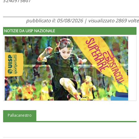
3240975867
pubblicato il: 05/08/2026 | visualizzato 2869 volte
NOTIZIE DA UISP NAZIONALE
Pallacanestro
"Superare gli ostacoli": la relazione di Tiziano Pesce al CN Uisp