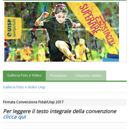
Galleria Foto e Video
Previsioni
Citazioni celebri
"Superare gli ostacoli": la relazione di Tiziano Pesce al CN Uisp
Galleria Foto e Video Uisp
Firmata Convenzione Fidal/Uisp 2017
Per leggere il testo integrale della convenzione
clicca qui