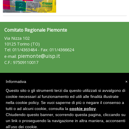
Comitato Regionale Piemonte
Via Nizza 102
10125 Torino (TO)
Tel: 011/4363484 - Fax: 011/4366624
piemonte@uisp.it
e-mail:
Ddl Lobby, Uisp: “Il Parlamento valorizzi le nostre specificità"
C.F.: 97509110017
Area Riservata 2.0
Informativa
×
Questo sito o gli strumenti terzi da questo utilizzati si avvalgono di
cookie necessari al funzionamento ed utili alle finalità illustrate
nella cookie policy. Se vuoi saperne di più o negare il consenso a
tutti o ad alcuni cookie, consulta la
cookie policy
.
Chiudendo questo banner, scorrendo questa pagina, cliccando su
un link o proseguendo la navigazione in altra maniera, acconsenti
all’uso dei cookie.