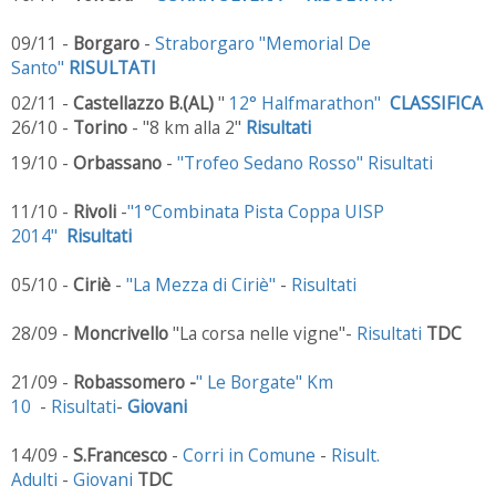
09/11 -
Borgaro
-
Straborgaro "Memorial De
Santo"
RISULTATI
02/11 -
Castellazzo B.(AL)
"
12° Halfmarathon"
CLASSIFICA
26/10 -
Torino
- "8 km alla 2"
Risultati
19/10 -
Orbassano
-
"Trofeo Sedano Rosso"
Risultati
11/10 -
Rivoli
-
"1°Combinata Pista Coppa UISP
2014"
Risultati
05/10 -
Ciriè
-
"La Mezza di Ciriè"
-
Risultati
28/09 -
Moncrivello
"La corsa nelle vigne"-
Risultati
TDC
21/09 -
Robassomero -
" Le Borgate" Km
10
-
Risultati
-
Giovani
14/09 -
S.Francesco
-
Corri in Comune
-
Risult.
Adulti
-
Giovani
TDC