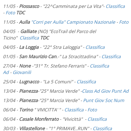
11/05 -
Piossasco
- "22^Camminata per La Vita"-
Classifica
-
Foto
TDC
11/05 -
Aulla
"Corri per Aulla" Campionato Nazionale
-
Foto
04/05 -
Galliate
(NO) "EcoTrail del Parco del
Ticino"
Classifica
TDC
04/05 -
La Loggia
- "22° Stra Laloggia" -
Classifica
01/05 -
San Maurizio Can
.-" La Stracittadina" -
Classifica
27/04 -
None
-"31° Tr. Stefano Ferraris" -
Classifica
Ad
-
Giovanili
25/04 -
Lugnacco
- "La 5 Comuni" -
Classifica
13/04 -
Pianezza
-"25° Marcia Verde" -
Class Ad
Giov
Punt Ad
13/04 -
Pianezza
-"25° Marcia Verde" -
Punt Giov
Soc Num
06/04 -
Torino
" VIVICITTA' " -
Classifica
-
Foto
06/04 -
Casale Monferrato
- "Vivicittà" -
Classifica
30/03 -
Villastellone
- "1° PRIMAVE..RUN" -
Classifica