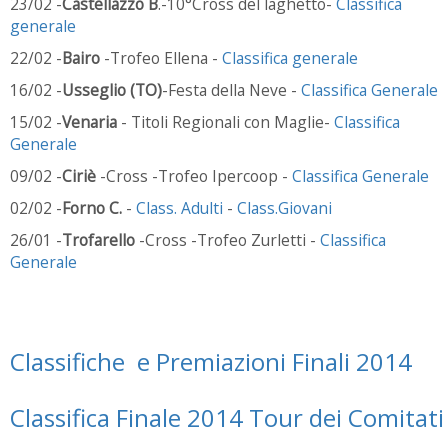
23/02 -
Castellazzo B
.-10°Cross del laghetto-
Classifica
generale
22/02 -
Bairo
-Trofeo Ellena -
Classifica generale
16/02 -
Usseglio (TO)
-Festa della Neve -
Classifica Generale
15/02 -
Venaria
- Titoli Regionali con Maglie-
Classifica
Generale
09/02 -
Ciriè
-Cross -Trofeo Ipercoop -
Classifica Generale
02/02 -
Forno C.
-
Class. Adulti
-
Class.Giovani
26/01 -
Trofarello
-Cross -Trofeo Zurletti -
Classifica
Generale
Classifiche e Premiazioni Finali 2014
Classifica Finale 2014 Tour dei Comitati