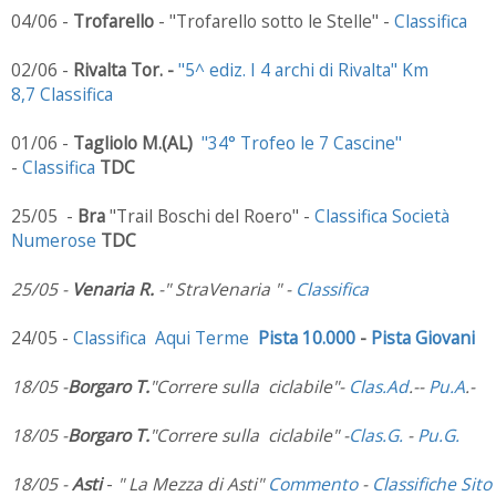
04/06 -
Trofarello
- "Trofarello sotto le Stelle" -
Classifica
02/06 -
Rivalta Tor. -
"5^ ediz. I 4 archi di Rivalta" Km
8,7
Classifica
01/06 -
Tagliolo M.(AL)
"34° Trofeo le 7 Cascine"
-
Classifica
TDC
25/05 -
Bra
"Trail Boschi del Roero" -
Classifica Società
Numerose
TDC
25/05 -
Venaria R.
-" StraVenaria " -
Classifica
24/05 -
Classifica Aqui Terme
Pista 10.000
-
Pista Giovani
18/05 -
Borgaro T.
"Correre sulla ciclabile"-
Clas.Ad
.--
Pu.A
.-
18/05 -
Borgaro T.
"Correre sulla ciclabile" -
Clas.G.
-
Pu.G.
18/05 -
Asti
-
" La Mezza di Asti"
Commento
-
Classifiche Sito