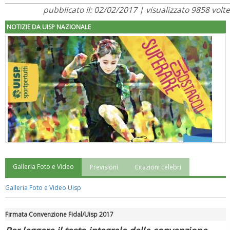
pubblicato il: 02/02/2017 | visualizzato 9858 volte
NOTIZIE DA UISP NAZIONALE
Galleria Foto e Video
Previsioni
Citazioni celebri
"Superare gli ostacoli": la relazione di Tiziano Pesce al CN Uisp
Galleria Foto e Video Uisp
Firmata Convenzione Fidal/Uisp 2017