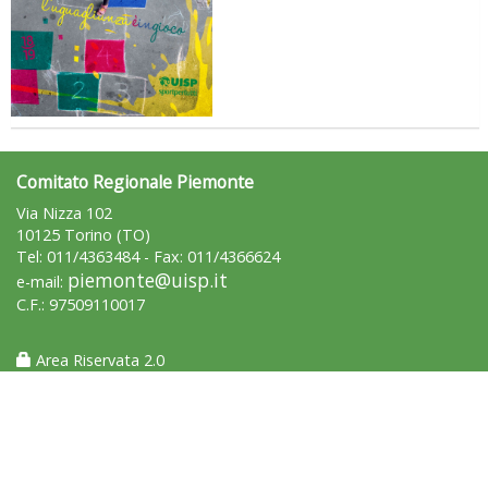
Comitato Regionale Piemonte
Via Nizza 102
10125 Torino (TO)
Tel: 011/4363484 - Fax: 011/4366624
piemonte@uisp.it
e-mail:
Ddl Lobby, Uisp: “Il Parlamento valorizzi le nostre specificità"
C.F.: 97509110017
Area Riservata 2.0