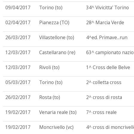
09/04/2017
Torino (to)
34^ Vivicitta' Torino
02/04/2017
Pianezza (TO)
28^ Marcia Verde
26/03/2017
Villastellone (to)
4^ed. Primave...run
12/03/2017
Castellarano (re)
63^ campionato nazio
12/03/2017
Rivoli (to)
1^ Cross delle Belve
05/03/2017
Torino (to)
2^ colletta cross
26/02/2017
Rosta (to)
2^ cross di rosta
19/02/2017
Venaria reale (to)
7^ cross reale
19/02/2017
Moncrivello (vc)
4^ cross di moncrivell