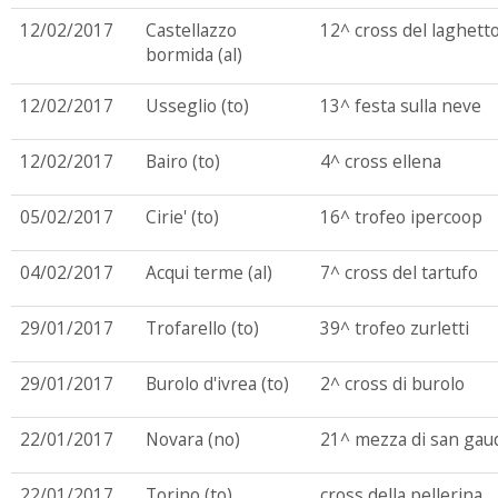
12/02/2017
Castellazzo
12^ cross del laghett
bormida (al)
12/02/2017
Usseglio (to)
13^ festa sulla neve
12/02/2017
Bairo (to)
4^ cross ellena
05/02/2017
Cirie' (to)
16^ trofeo ipercoop
04/02/2017
Acqui terme (al)
7^ cross del tartufo
29/01/2017
Trofarello (to)
39^ trofeo zurletti
29/01/2017
Burolo d'ivrea (to)
2^ cross di burolo
22/01/2017
Novara (no)
21^ mezza di san gau
22/01/2017
Torino (to)
cross della pellerina