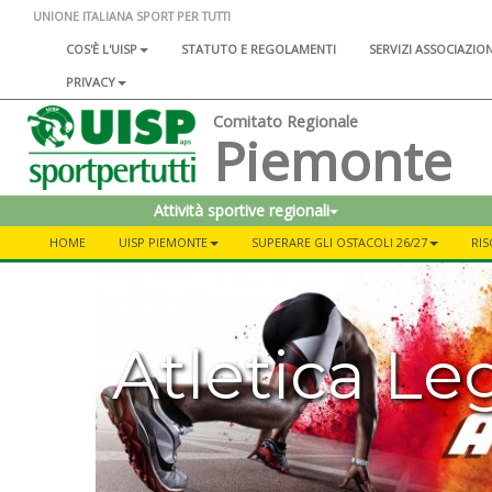
UNIONE ITALIANA SPORT PER TUTTI
COS'È L'UISP
STATUTO E REGOLAMENTI
SERVIZI ASSOCIAZIO
PRIVACY
Comitato Regionale
Piemonte
Attività sportive regionali
HOME
UISP PIEMONTE
SUPERARE GLI OSTACOLI 26/27
RIS
Atletica Le