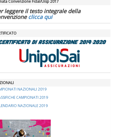
mata Convenzione Fidal/Uisp 2017
La formazione Uisp rallenta ma
prosegue anche in estate
r leggere il testo integrale della
onvenzione
clicca qui
Tiziano Pesce nel Cda di
RTIFICATO
Fondazione Terzjus: prima riunione
a Roma
ZIONALI
MPIONATI NAZIONALI 2019
ASSIFICHE CAMPIONATI 2019
LENDARIO NAZIONALE 2019