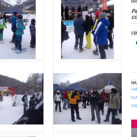
Fir
Pe
c
CE
NA
CA
CL
CA