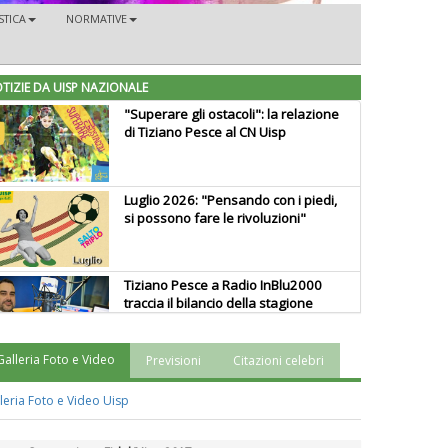
TICA
NORMATIVE
TIZIE DA UISP NAZIONALE
"Superare gli ostacoli": la relazione
di Tiziano Pesce al CN Uisp
Luglio 2026: "Pensando con i piedi,
si possono fare le rivoluzioni"
Tiziano Pesce a Radio InBlu2000
traccia il bilancio della stagione
Galleria Foto e Video
Previsioni
Citazioni celebri
Ddl Lobby, Uisp: “Il Parlamento
valorizzi le nostre specificità"
leria Foto e Video Uisp