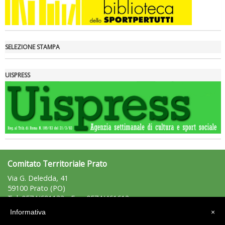
SELEZIONE STAMPA
UISPRESS
La formazione Uisp rallenta ma prosegue anche in estate
Comitato Territoriale Prato
Via G. Deledda, 41
59100 Prato (PO)
Tel: 0574/691133 - Fax: 0574/461612
prato@uisp.it
e-mail:
Informativa
×
C.F.: 92050700480