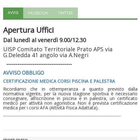
AVVISI
FACEBOOK
TWITTER
"Superare gli ostacoli": la relazione di Tiziano Pesce al CN Uisp
Apertura Uffici
Dal lunedì al venerdì 9.00/12.30
UISP Comitato Territoriale Prato APS via
G.Deledda 41 angolo via A.Negri
-----------------------------------
AVVISO OBBLIGO
CERTIFICAZIONE MEDICA CORSI PISCINA E PALESTRA
Ricordiamo che in ottemperanza a quanto previsto dalla
normativa vigente, per la nuova stagione sportiva è necessario
consegnare, all’iscrizione in piscina e in palestra, un certificato
Luglio 2026: "Pensando con i piedi, si possono fare le
medico per attività non agonistica. Non è prevista certificazione
rivoluzioni"
medica per i corsi AFA (Attività Fisica Adattata).
----------------------------------------------------------------------------------------------