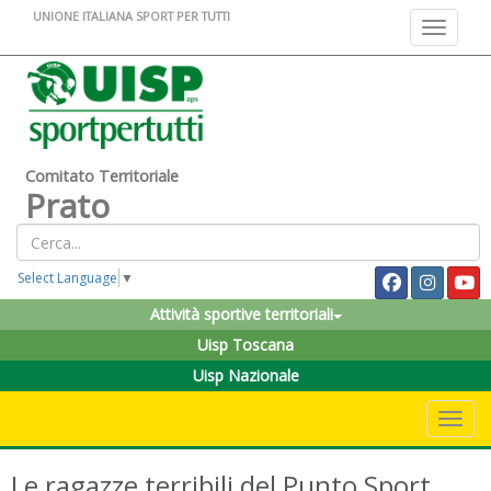
UNIONE ITALIANA SPORT PER TUTTI
Toggle na
Comitato Territoriale
Prato
Select Language
▼
Attività sportive territoriali
Uisp Toscana
Uisp Nazionale
Toggle 
Le ragazze terribili del Punto Sport