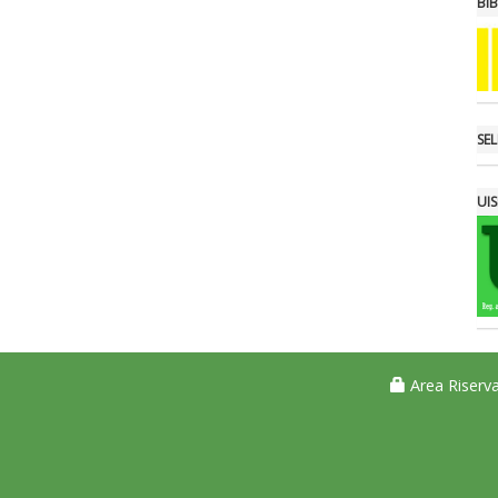
BI
SE
UIS
Area Riserva