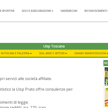
NI SPORTIVE
SOCI E ASSICURAZIONE
VADEMECUM
RICONOSCIMENTI 
Uisp Toscana
 IN PISCINA E PALESTRA
SDA, AREE E SETTORI
GRANDI MANIFESTAZIONI
NO
 servizi alle società affiliate.
tistico la Uisp Prato offre consulenze per:
pimenti di legge;
one redditi, iva, 770, irap;