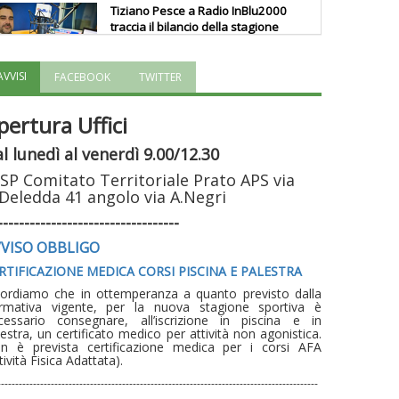
Tiziano Pesce a Radio InBlu2000
traccia il bilancio della stagione
AVVISI
FACEBOOK
TWITTER
Ddl Lobby, Uisp: “Il Parlamento
valorizzi le nostre specificità"
pertura Uffici
l lunedì al venerdì 9.00/12.30
La formazione Uisp rallenta ma
SP Comitato Territoriale Prato APS via
prosegue anche in estate
Deledda 41 angolo via A.Negri
----------------------------------
Tiziano Pesce nel Cda di
VISO OBBLIGO
Fondazione Terzjus: prima riunione
RTIFICAZIONE MEDICA CORSI PISCINA E PALESTRA
a Roma
cordiamo che in ottemperanza a quanto previsto dalla
rmativa vigente, per la nuova stagione sportiva è
cessario consegnare, all’iscrizione in piscina e in
estra, un certificato medico per attività non agonistica.
n è prevista certificazione medica per i corsi AFA
tività Fisica Adattata).
------------------------------------------------------------------------------------------