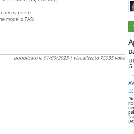
to permanente.
ne modello EAS;
A
Da
pubblicato il: 01/09/2025 | visualizzato 72035 volte
UI
G.
-
AV
CE
Ri
no
ne
pal
No
(At
----