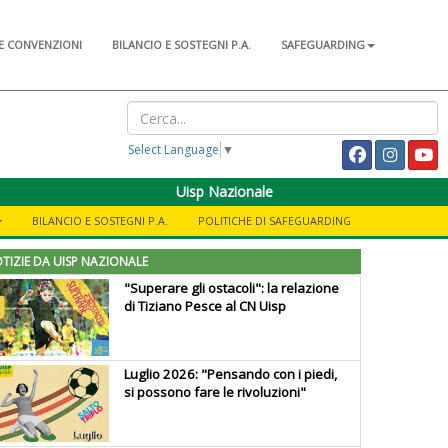
E CONVENZIONI
BILANCIO E SOSTEGNI P.A.
SAFEGUARDING
Select Language
▼
Uisp Nazionale
BILANCIO E SOSTEGNI P.A.
POLITICHE DI SAFEGUARDING
TIZIE DA UISP NAZIONALE
"Superare gli ostacoli": la relazione
di Tiziano Pesce al CN Uisp
Luglio 2026: "Pensando con i piedi,
si possono fare le rivoluzioni"