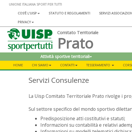
UNIONE ITALIANA SPORT PER TUTTI
COS'È L'UISP
STATUTO E REGOLAMENTI
SERVIZI ASSOCIAZIO
PRIVACY
Comitato Territoriale
Prato
Attività sportive territoriali
HOME
CHI SIAMO
CONTATTI
TESSERAMENTO
CORSI
Servizi Consulenze
La Uisp Comitato Territoriale Prato rivolge i propri
Sul settore specifico del mondo sportivo dilettan
Predisposizione atti costitutivi e statuti;
Informazioni su contabilità e relativi adem
Informazioni su modelli telematici dichiarazi