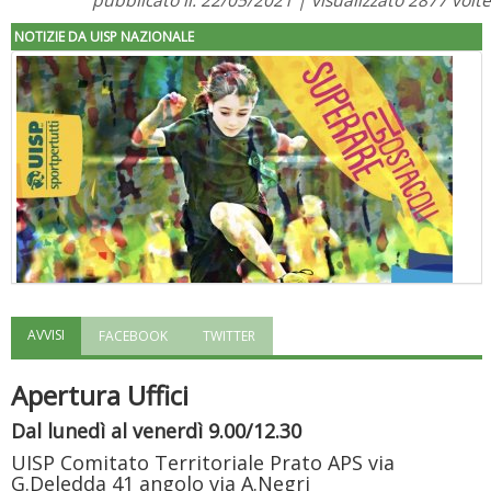
pubblicato il: 22/05/2021 | visualizzato 2877 volte
NOTIZIE DA UISP NAZIONALE
AVVISI
FACEBOOK
TWITTER
"Superare gli ostacoli": la relazione di Tiziano Pesce al CN Uisp
Apertura Uffici
Dal lunedì al venerdì 9.00/12.30
UISP Comitato Territoriale Prato APS via
G.Deledda 41 angolo via A.Negri