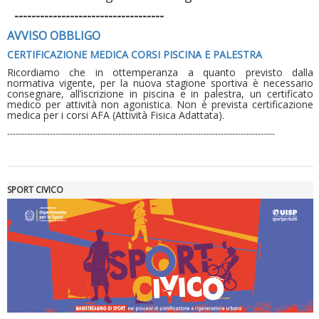
-----------------------------------
AVVISO OBBLIGO
CERTIFICAZIONE MEDICA CORSI PISCINA E PALESTRA
Ricordiamo che in ottemperanza a quanto previsto dalla
normativa vigente, per la nuova stagione sportiva è necessario
consegnare, all’iscrizione in piscina e in palestra, un certificato
Luglio 2026: "Pensando con i piedi, si possono fare le
medico per attività non agonistica. Non è prevista certificazione
rivoluzioni"
medica per i corsi AFA (Attività Fisica Adattata).
----------------------------------------------------------------------------------------------
SPORT CIVICO
Tiziano Pesce a Radio InBlu2000 traccia il bilancio della stagione