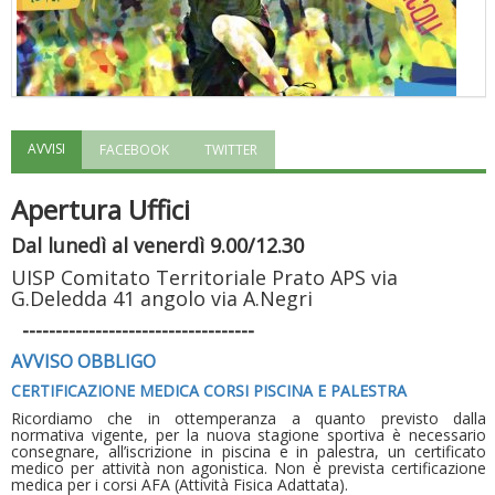
AVVISI
FACEBOOK
TWITTER
"Superare gli ostacoli": la relazione di Tiziano Pesce al CN Uisp
Apertura Uffici
Dal lunedì al venerdì 9.00/12.30
UISP Comitato Territoriale Prato APS via
G.Deledda 41 angolo via A.Negri
-----------------------------------
AVVISO OBBLIGO
CERTIFICAZIONE MEDICA CORSI PISCINA E PALESTRA
Ricordiamo che in ottemperanza a quanto previsto dalla
normativa vigente, per la nuova stagione sportiva è necessario
consegnare, all’iscrizione in piscina e in palestra, un certificato
Luglio 2026: "Pensando con i piedi, si possono fare le
medico per attività non agonistica. Non è prevista certificazione
rivoluzioni"
medica per i corsi AFA (Attività Fisica Adattata).