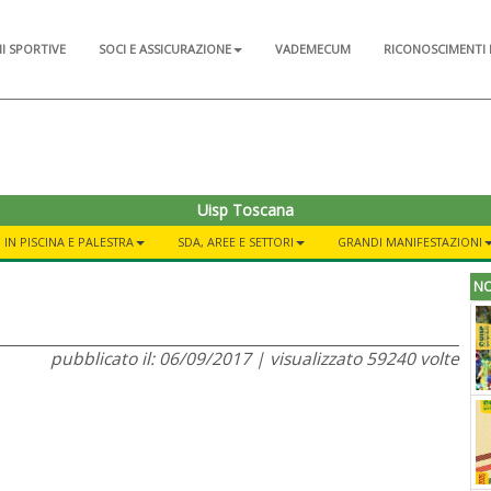
NI SPORTIVE
SOCI E ASSICURAZIONE
VADEMECUM
RICONOSCIMENTI 
Uisp Toscana
 IN PISCINA E PALESTRA
SDA, AREE E SETTORI
GRANDI MANIFESTAZIONI
NO
pubblicato il: 06/09/2017 | visualizzato 59240 volte