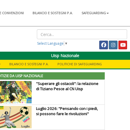
E CONVENZIONI
BILANCIO E SOSTEGNI P.A.
SAFEGUARDING
Select Language
▼
Uisp Nazionale
BILANCIO E SOSTEGNI P.A.
POLITICHE DI SAFEGUARDING
TIZIE DA UISP NAZIONALE
"Superare gli ostacoli": la relazione
di Tiziano Pesce al CN Uisp
Luglio 2026: "Pensando con i piedi,
si possono fare le rivoluzioni"