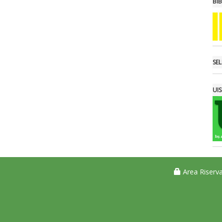
BI
SE
UIS
Area Riserva