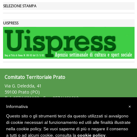
SELEZIONE STAMPA
UISPRESS
La formazione Uisp rallenta ma prosegue anche in estate
Comitato Territoriale Prato
Via G. Deledda, 41
59100 Prato (PO)
Tel: 0574/691133 - Fax: 0574/461612
prato@uisp.it
e-mail:
Informativa
×
C.F.: 92050700480
Questo sito o gli strumenti terzi da questo utilizzati si avvalgono
P.Iva: 02133660973
di cookie necessari al funzionamento ed utili alle finalità illustrate
nella cookie policy. Se vuoi saperne di più o negare il consenso
Area Riservata 2.0
a tutti o ad alcuni cookie, consulta la
cookie policy
.