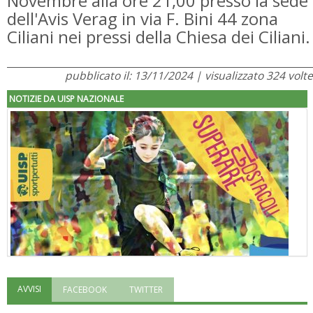
Novembre alla ore 21,00 presso la sede
dell'Avis Verag in via F. Bini 44 zona
Ciliani nei pressi della Chiesa dei Ciliani.
pubblicato il: 13/11/2024 | visualizzato 324 volte
NOTIZIE DA UISP NAZIONALE
AVVISI
FACEBOOK
TWITTER
"Superare gli ostacoli": la relazione di Tiziano Pesce al CN Uisp