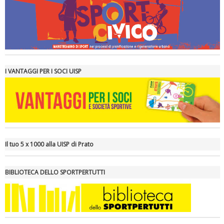
Tiziano Pesce a Radio InBlu2000 traccia il bilancio della stagione
I VANTAGGI PER I SOCI UISP
Il tuo 5 x 1000 alla UISP di Prato
BIBLIOTECA DELLO SPORTPERTUTTI
Ddl Lobby, Uisp: “Il Parlamento valorizzi le nostre specificità"