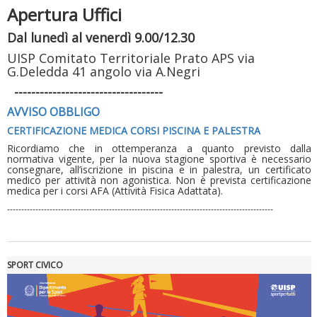
Apertura Uffici
Dal lunedì al venerdì 9.00/12.30
UISP Comitato Territoriale Prato APS via
G.Deledda 41 angolo via A.Negri
-----------------------------------
AVVISO OBBLIGO
CERTIFICAZIONE MEDICA CORSI PISCINA E PALESTRA
Ricordiamo che in ottemperanza a quanto previsto dalla
normativa vigente, per la nuova stagione sportiva è necessario
consegnare, all’iscrizione in piscina e in palestra, un certificato
Luglio 2026: "Pensando con i piedi, si possono fare le
medico per attività non agonistica. Non è prevista certificazione
rivoluzioni"
medica per i corsi AFA (Attività Fisica Adattata).
----------------------------------------------------------------------------------------------
SPORT CIVICO