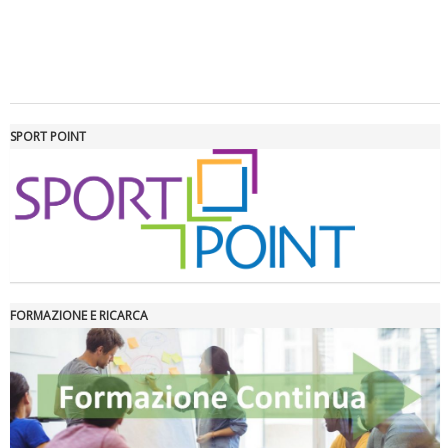
Tiziano Pesce a Radio InBlu2000 traccia il bilancio della stagione
SPORT POINT
FORMAZIONE E RICARCA
Ddl Lobby, Uisp: “Il Parlamento valorizzi le nostre specificità"