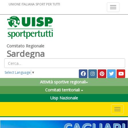
UNIONE ITALIANA SPORT PER TUTTI
Toggle na
Comitato Regionale
Sardegna
Select Language
▼
Attività sportive regionali
Comitati territoriali
Uisp Nazionale
Toggle 