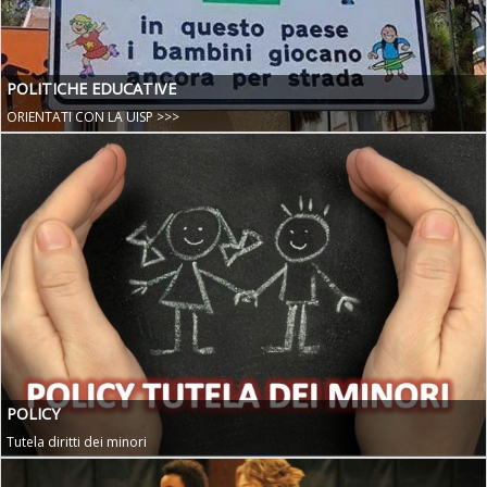
Tiziano Pesce nel Cda di Fondazione Terzjus: prima riunione a
Roma
POLITICHE EDUCATIVE
ORIENTATI CON LA UISP >>>
POLICY
Tutela diritti dei minori