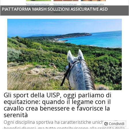
PIATTAFORMA MARSH SOLUZIONI ASSICURATIVE ASD
Gli sport della UISP, oggi parliamo di
equitazione: quando il legame con il
cavallo crea benessere e favorisce la
serenità
Ogni disciplina sportiva ha caratteristiche uniche e offre
Condividi
benefici diversi, ma tutte contribuiscono alla crescita della