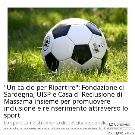
"Un calcio per Ripartire": Fondazione di
Sardegna, UISP e Casa di Reclusione di
Massama insieme per promuovere
inclusione e reinserimento attraverso lo
sport
Lo sport come strumento di crescita personale, inclusione
Condividi
sociale e costruzione di nuove opportunità è il cuore di
27 luglio 2026