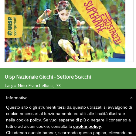
Uisp Nazionale Giochi - Settore Scacchi
"Superare gli ostacoli": la relazione di Tiziano Pesce al CN Uisp
Largo Nino Franchellucci, 73
00155 Roma
scacchi.giochi@uisp.it
Informativa
×
e-mail:
Questo sito o gli strumenti terzi da questo utilizzati si avvalgono di
cookie necessari al funzionamento ed utili alle finalità illustrate
Area Riservata 2.0
nella cookie policy. Se vuoi saperne di più o negare il consenso a
tutti o ad alcuni cookie, consulta la
cookie policy
.
Chiudendo questo banner, scorrendo questa pagina, cliccando su