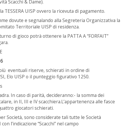
ività Scacchi & Dame).
re la TESSERA UISP ovvero la ricevuta di pagamento.
omme dovute e segnalando alla Segreteria Organizzativa la
Comitato Territoriale UISP di residenza.
o turno di gioco potrà ottenere la PATTA A “FORFAIT”
ara.
RE
16
ù eventuali riserve, schierati in ordine di
SI, Elo UISP o il punteggio figurativo 1250.
ss
uadra. In caso di parità, decideranno:- la somma dei
scalare, in II, III e IV scacchiera.L’appartenenza alle fasce
attro giocatori schierati.
 per Società, sono considerate tali tutte le Società
 con l’indicazione “Scacchi” nel campo