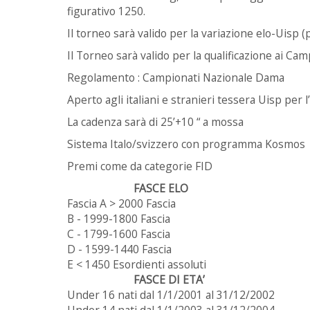
figurativo 1250.
Il torneo sarà valido per la variazione elo-Uisp (
Il Torneo sarà valido per la qualificazione ai
Camp
Regolamento : Campionati Nazionale Dama
Aperto agli italiani e stranieri tessera Uisp per 
La cadenza sarà di 25’+10 “ a mossa
Sistema Italo/svizzero con programma Kosmos
Premi come da categorie FID
FASCE ELO
Fascia A > 2000 Fascia
B - 1999-1800 Fascia
C - 1799-1600 Fascia
D - 1599-1440 Fascia
E < 1450 Esordienti assoluti
FASCE DI ETA’
Under 16 nati dal 1/1/2001 al 31/12/2002
Under 14 nati dal 1/1/2003 al 31/12/2004