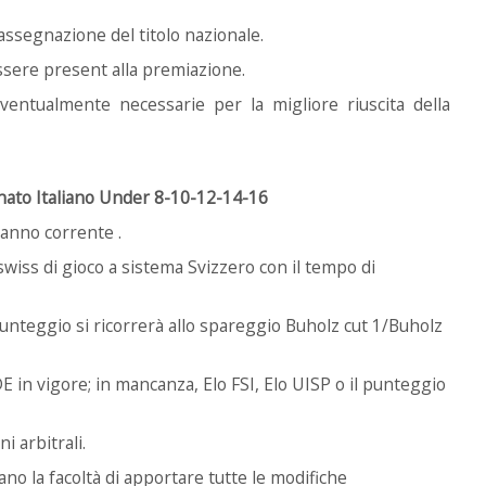
ssegnazione del titolo nazionale.
essere present alla premiazione.
 eventualmente necessarie per la migliore riuscita della
onato Italiano Under 8-10-12-14-16
l’anno corrente .
 swiss
di gioco a sistema Svizzero con il tempo di
 punteggio si ricorrerà allo spareggio Buholz cut 1/Buholz
IDE in vigore; in mancanza, Elo FSI, Elo UISP o il punteggio
i arbitrali.
ano la facoltà di apportare tutte le modifiche