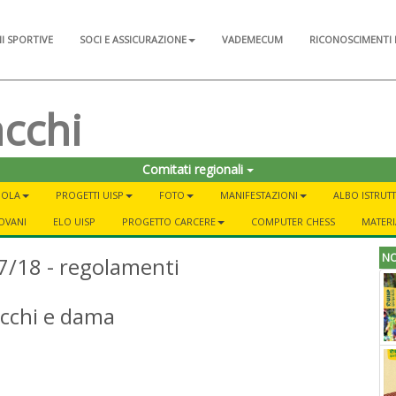
NI SPORTIVE
SOCI E ASSICURAZIONE
VADEMECUM
RICONOSCIMENTI 
acchi
Comitati regionali
UOLA
PROGETTI UISP
FOTO
MANIFESTAZIONI
ALBO ISTRUTT
IOVANI
ELO UISP
PROGETTO CARCERE
COMPUTER CHESS
MATERI
NO
7/18 - regolamenti
acchi e dama