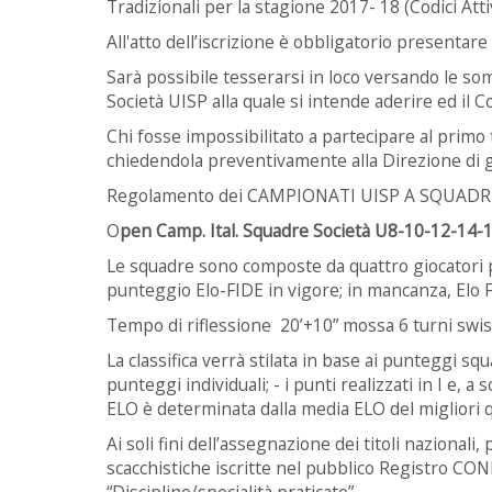
Tradizionali per la stagione 2017- 18 (Codici Att
All'atto dell’iscrizione è obbligatorio presenta
Sarà possibile tesserarsi in loco versando le s
Società UISP alla quale si intende aderire ed il 
Chi fosse impossibilitato a partecipare al prim
chiedendola preventivamente alla Direzione di g
Regolamento dei CAMPIONATI UISP A SQUAD
O
pen Camp. Ital. Squadre Società U8-10-12-14-
Le squadre sono composte da quattro giocatori pi
punteggio
Elo-FIDE in vigore; in mancanza, Elo F
Tempo di riflessione 20’+10” mossa 6 turni swi
La classifica verrà stilata in base ai punteggi sq
punteggi individuali; - i punti realizzati in I e, a 
ELO è determinata dalla media ELO del migliori qu
Ai soli fini dell’assegnazione dei titoli nazionali,
scacchistiche iscritte nel pubblico Registro CONI
“Discipline/specialità praticate”.