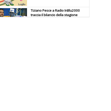
Tiziano Pesce a Radio InBlu2000
traccia il bilancio della stagione
Ddl Lobby, Uisp: “Il Parlamento
valorizzi le nostre specificità"
La formazione Uisp rallenta ma
prosegue anche in estate
Tiziano Pesce nel Cda di
Fondazione Terzjus: prima riunione
a Roma