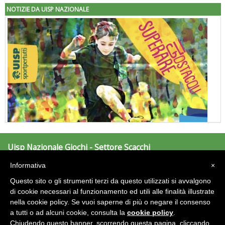
NOTIZIE DA UISP NAZIONALE
Uisp Nazionale Giochi - Settore Scacchi
"Superare gli ostacoli": la relazione di Tiziano Pesce al CN Uisp
Largo Nino Franchellucci, 73
Informativa
×
00155 Roma
scacchi.giochi@uisp.it
Questo sito o gli strumenti terzi da questo utilizzati si avvalgono
e-mail:
di cookie necessari al funzionamento ed utili alle finalità illustrate
nella cookie policy. Se vuoi saperne di più o negare il consenso
Area Riservata 2.0
a tutti o ad alcuni cookie, consulta la
cookie policy
.
Chiudendo questo banner, scorrendo questa pagina, cliccando