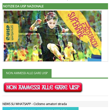
NOTIZIE DA UISP NAZIONALE
NON AMMESSI ALLE GARE UISP
"Superare gli ostacoli": la relazione di Tiziano Pesce al CN Uisp
NEWS SU WHATSAPP - Ciclismo amatori strada