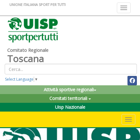
UNIONE ITALIANA SPORT PER TUTTI
Toggle na
Comitato Regionale
Toscana
Select Language
▼
Attività sportive regionali
Comitati territoriali
Uisp Nazionale
Toggle 