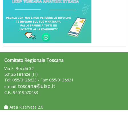
Luglio 2026: "Pensando con i piedi, si possono fare le
rivoluzioni"
Comitato Regionale Toscana
Via F. Bocchi 32
50126 Firenze (FI)
Tel: 055/0125623 - Fax: 055/0125621
toscana@uisp.it
e-mail:
C.F.: 94019570483
Area Riservata 2.0
Tiziano Pesce a Radio InBlu2000 traccia il bilancio della stagione