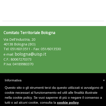
Comitato Territoriale Bologna
Via Dell'Industria, 20
40138 Bologna (BO)
Tel: 051/6013511 - Fax: 051/6013530
bologna@uisp.it
e-mail:
Tiziano Pesce nel Cda di Fondazione Terzjus: prima riunione a
C.F.: 80067270373
Roma
P.Iva: 04189980370
Area Riservata 2.0
Informativa
×
Questo sito o gli strumenti terzi da questo utilizzati si avvalgono di
cookie necessari al funzionamento ed utili alle finalità illustrate
nella cookie policy. Se vuoi saperne di più o negare il consenso a
tutti o ad alcuni cookie, consulta la
cookie policy
.