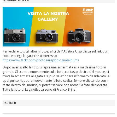
Luglio 2026: "Pensando con i piedi, si possono fare le
rivoluzioni"
Per vedere tutti gli album fotografici dell’ Atletica Uisp clicca sul link qui
sotto e scegli la gara che ti interessa:
https://www.flickr.com/photos/uispbologna/albums
Dopo aver scelto la foto, si apre una schermata e la medesima foto in
grande. Cliccando nuovamente sulla foto, col tasto destro del mouse, si
trova la schermata allegata e si può selezionare il formato desiderato. A
quel punto riappare nuovamente la foto scelta. Sempre cliccando con il
Tiziano Pesce a Radio InBlu2000 traccia il bilancio della stagione
tasto destro del mouse, si potrà “salvare con nome” la foto desiderata.
Tutte le foto di Lega Atletica sono di Franco Brina.
PARTNER