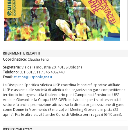
RIFERIMENTI E RECAPITI
"Superare gli ostacoli": la relazione di Tiziano Pesce al CN Uisp
Coordinatrice:
Claudia Fanti
Segreteria:
Via della Industria 20, 40138 Bologna
Telefono:
051 6013511 / 346 4082443
Email:
atletica@uispbologna.it
La Disciplina Specifica Atletica UISP coordina le società sportive affiliate
UISP e assieme alle società di atletica che organizzano gare competitive nel
territorio bolognese stila il calendario per i Campionati Provinciali UISP
Adulti e Giovanili e la Coppa UISP OPEN individuale per i suoi tesserati. Il
settore fa anche promozione attraverso la diretta organizzazione di gare:
come Donne in Movimento (8 marzo) e il Meeting Giovanile in pista (25
aprile). Fra le altre attività anche Corsi di Atletica per i ragazzi (6-10 anni).
ISTRUZIONI FOTO