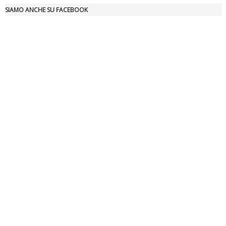
SIAMO ANCHE SU FACEBOOK
Ddl Lobby, Uisp: “Il Parlamento valorizzi le nostre specificità"
La formazione Uisp rallenta ma prosegue anche in estate