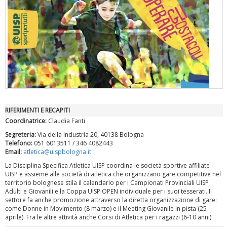
RIFERIMENTI E RECAPITI
"Superare gli ostacoli": la relazione di Tiziano Pesce al CN Uisp
Coordinatrice:
Claudia Fanti
Segreteria:
Via della Industria 20, 40138 Bologna
Telefono:
051 6013511 / 346 4082443
Email:
atletica@uispbologna.it
La Disciplina Specifica Atletica UISP coordina le società sportive affiliate
UISP e assieme alle società di atletica che organizzano gare competitive nel
territorio bolognese stila il calendario per i Campionati Provinciali UISP
Adulti e Giovanili e la Coppa UISP OPEN individuale per i suoi tesserati. Il
settore fa anche promozione attraverso la diretta organizzazione di gare:
come Donne in Movimento (8 marzo) e il Meeting Giovanile in pista (25
aprile). Fra le altre attività anche Corsi di Atletica per i ragazzi (6-10 anni).