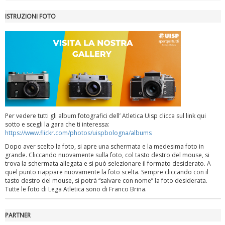
ISTRUZIONI FOTO
Luglio 2026: "Pensando con i piedi, si possono fare le
rivoluzioni"
Per vedere tutti gli album fotografici dell’ Atletica Uisp clicca sul link qui
sotto e scegli la gara che ti interessa:
https://www.flickr.com/photos/uispbologna/albums
Dopo aver scelto la foto, si apre una schermata e la medesima foto in
grande. Cliccando nuovamente sulla foto, col tasto destro del mouse, si
trova la schermata allegata e si può selezionare il formato desiderato. A
quel punto riappare nuovamente la foto scelta. Sempre cliccando con il
Tiziano Pesce a Radio InBlu2000 traccia il bilancio della stagione
tasto destro del mouse, si potrà “salvare con nome” la foto desiderata.
Tutte le foto di Lega Atletica sono di Franco Brina.
PARTNER