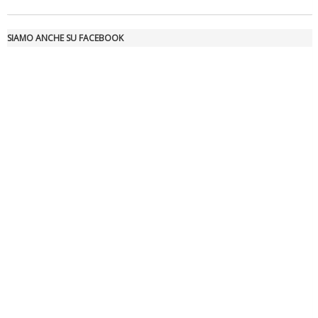
SIAMO ANCHE SU FACEBOOK
Ddl Lobby, Uisp: “Il Parlamento valorizzi le nostre specificità"
La formazione Uisp rallenta ma prosegue anche in estate