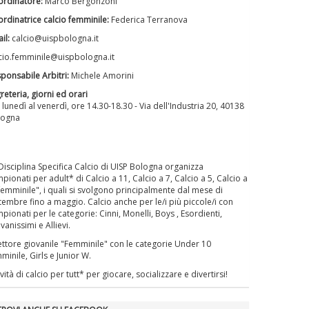
rdinatore:
Marco Bergonzoni
La formazione Uisp rallenta ma
prosegue anche in estate
rdinatrice calcio femminile:
Federica Terranova
il:
calcio@uispbologna.it
cio.femminile@uispbologna.it
Tiziano Pesce nel Cda di
ponsabile Arbitri:
Michele Amorini
Fondazione Terzjus: prima riunione
a Roma
reteria, giorni ed orari
 lunedì al venerdì, ore 14.30-18.30 - Via dell'Industria 20, 40138
Bologna
Disciplina Specifica Calcio di UISP Bologna organizza
pionati per adult* di Calcio a 11, Calcio a 7, Calcio a 5, Calcio a
femminile", i quali si svolgono principalmente dal mese di
tembre fino a maggio. Calcio anche per le/i più piccole/i con
pionati per le categorie: Cinni, Monelli, Boys , Esordienti,
vanissimi e Allievi.
settore giovanile "Femminile" con le categorie Under 10
minile, Girls e Junior W.
ività di calcio per tutt* per giocare, socializzare e divertirsi!