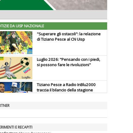
TIZIE DA UISP NAZIONALE
"Superare gli ostacoli": la relazione
di Tiziano Pesce al CN Uisp
Luglio 2026: "Pensando con i piedi,
si possono fare le rivoluzioni"
Tiziano Pesce a Radio InBlu2000
traccia il bilancio della stagione
RTNER
Ddl Lobby, Uisp: “Il Parlamento
valorizzi le nostre specificità"
ERIMENTI E RECAPITI