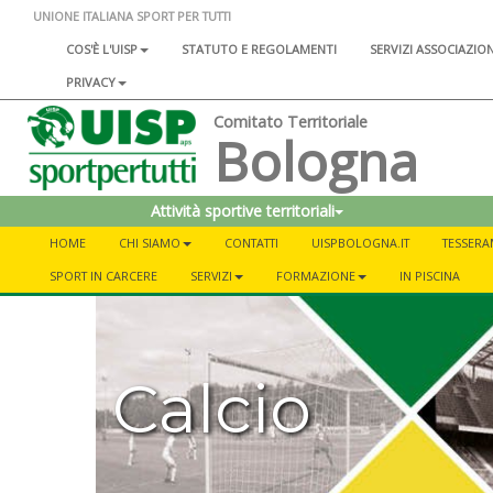
UNIONE ITALIANA SPORT PER TUTTI
COS'È L'UISP
STATUTO E REGOLAMENTI
SERVIZI ASSOCIAZIO
PRIVACY
Comitato Territoriale
Bologna
Attività sportive territoriali
HOME
CHI SIAMO
CONTATTI
UISPBOLOGNA.IT
TESSER
SPORT IN CARCERE
SERVIZI
FORMAZIONE
IN PISCINA
Calcio