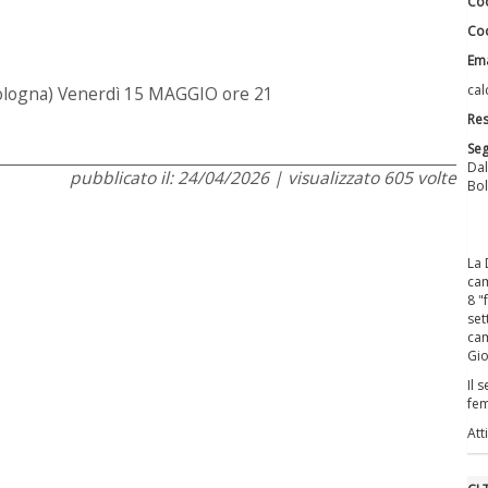
Coo
Coo
Ema
cal
ologna) Venerdì 15 MAGGIO ore 21
Res
Seg
Dal
pubblicato il: 24/04/2026 | visualizzato 605 volte
La 
cam
8 "
set
cam
Gio
Il 
fem
Att