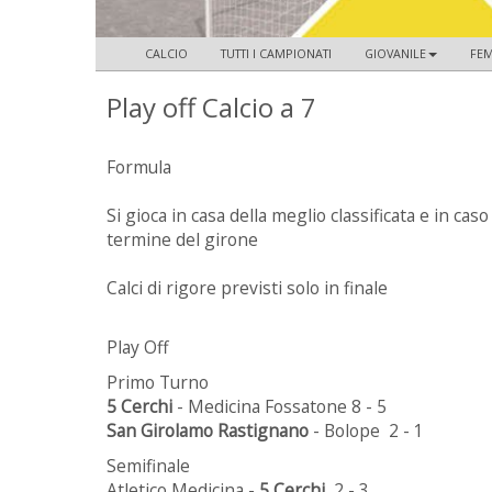
CALCIO
TUTTI I CAMPIONATI
GIOVANILE
FEM
Play off Calcio a 7
Formula
Si gioca in casa della meglio classificata e in cas
termine del girone
Calci di rigore previsti solo in finale
Play Off
Primo Turno
5 Cerchi
- Medicina Fossatone 8 - 5
San Girolamo Rastignano
- Bolope 2 - 1
Semifinale
Atletico Medicina -
5 Cerchi
2 - 3