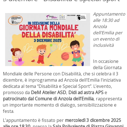
Appuntamento
alle 18:30 ad
Anzola
dell'Emilia per
un evento di
inclusività
In occasione
della Giornata
Mondiale delle Persone con Disabilità, che si celebra il 3
dicembre, è inprogramma ad Anzola dell'Emilia l'iniziativa
dedicata al tema “Disabilità e Special Sport”. L’evento,
promosso da
DeM Atelier ASD
,
Didi ad astra APS
e
patrocinato dal Comune di Anzola dell’Emilia
, rappresenta
un importante momento di dialogo, sensibilizzazione e
festa.
L’appuntamento è fissato per
mercoledì 3 dicembre 2025
alle ore 18.30
, presso la
Sala Polivalente di Piazza Giovanni