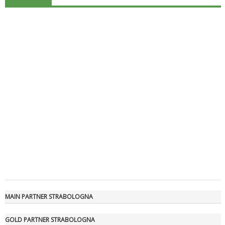
Luglio 2026: "Pensando con i piedi, si possono fare le
rivoluzioni"
MAIN PARTNER STRABOLOGNA
GOLD PARTNER STRABOLOGNA