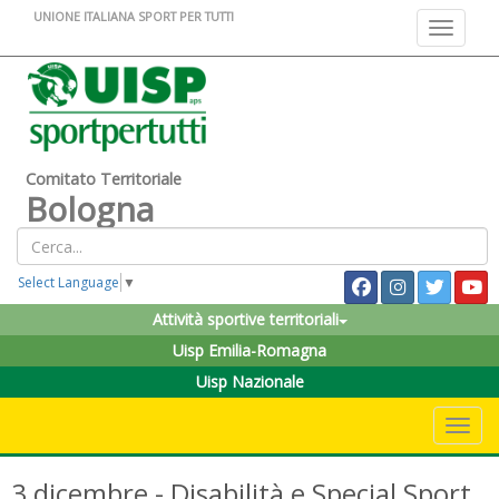
UNIONE ITALIANA SPORT PER TUTTI
Toggle na
Comitato Territoriale
Bologna
Select Language
▼
Attività sportive territoriali
Uisp Emilia-Romagna
Uisp Nazionale
Toggle 
3 dicembre - Disabilità e Special Sport