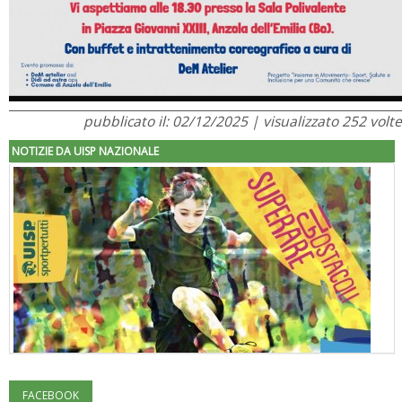
pubblicato il: 02/12/2025 | visualizzato 252 volte
NOTIZIE DA UISP NAZIONALE
FACEBOOK
"Superare gli ostacoli": la relazione di Tiziano Pesce al CN Uisp