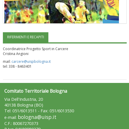
RIFERIMENTI E RECAPITI
"Superare gli ostacoli": la relazione di Tiziano Pesce al CN Uisp
Coordinatrice Progetto Sport in Carcere
Cristina Angioni
mail:
carcere@uispbologna.it
tel: 338 - 8463401
Comitato Territoriale Bologna
Via Dell'Industria, 20
40138 Bologna (BO)
Tel: 051/6013511 - Fax: 051/6013530
bologna@uisp.it
Luglio 2026: "Pensando con i piedi, si possono fare le
e-mail:
rivoluzioni"
C.F.: 80067270373