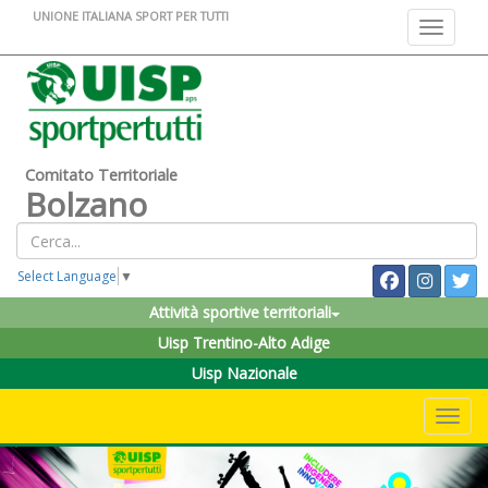
UNIONE ITALIANA SPORT PER TUTTI
Toggle na
Comitato Territoriale
Bolzano
Select Language
▼
Attività sportive territoriali
Uisp Trentino-Alto Adige
Uisp Nazionale
Toggle 
Previous
Nex