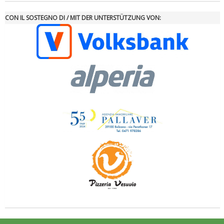
CON IL SOSTEGNO DI / MIT DER UNTERSTÜTZUNG VON:
Ddl Lobby, Uisp: “Il Parlamento valorizzi le nostre specificità"