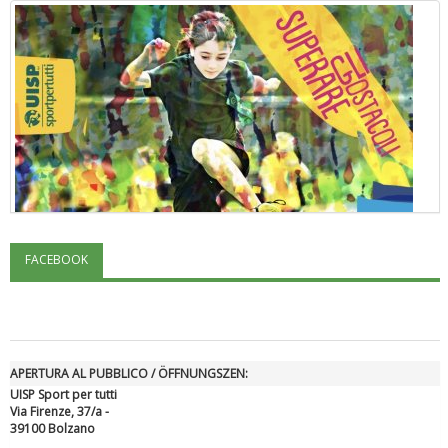
FACEBOOK
"Superare gli ostacoli": la relazione di Tiziano Pesce al CN Uisp
APERTURA AL PUBBLICO / ÖFFNUNGSZEN:
UISP Sport per tutti
Via Firenze, 37/a -
39100 Bolzano