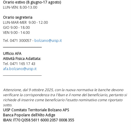
Orario estivo (8 giugno-17 agosto)
LUN-VEN: 8.00-13.00
Orario segreteria
LUN-MAR-MER 9.00 - 12.00
Luglio 2026: "Pensando con i piedi, si possono fare le
GIO 9.00 - 18.00
rivoluzioni"
VEN 9.00 - 14.00
Tel. 0471 300057 -
bolzano@uisp.it
__________________________
Ufficio AFA
Attività Fisica Adattata:
Tel. 0471 165 17 43
afa.bolzano@uisp.it
__________________________
Attenzione, dal 9 ottobre 2025, con la nuova normativa le banche devono
verificare la corrispondenza tra l'Iban e il nome del beneficiario, pertanto si
richiede di inserire come beneficiario l'esatto nominativo come riportato
sotto.
UISP Comitato Territoriale Bolzano APS
Tiziano Pesce a Radio InBlu2000 traccia il bilancio della stagione
Banca Popolare dell’Alto Adige
IBAN: IT70 Q058 5611 6000 2057 0008 355