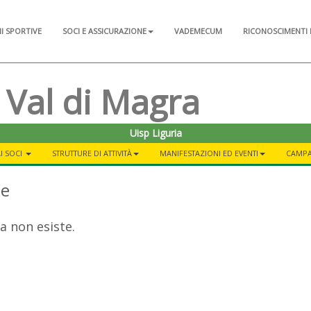
NI SPORTIVE
SOCI E ASSICURAZIONE
VADEMECUM
RICONOSCIMENTI 
 Val di Magra
Uisp Liguria
I SOCI
STRUTTURE DI ATTIVITÀ
MANIFESTAZIONI ED EVENTI
CAMPA
te
a non esiste.