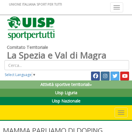
UNIONE ITALIANA SPORT PER TUTTI
Toggle na
Comitato Territoriale
La Spezia e Val di Magra
Select Language
▼
Attività sportive territoriali
Uisp Liguria
Uisp Nazionale
Toggle 
MAMMA PARLIAMO DI DOPING