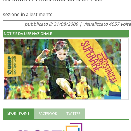
sezione in allestimento
pubblicato il: 31/08/2009 | visualizzato 4057 volte
NOTIZIE DA UISP NAZIONALE
SPORT POINT
FACEBOOK
TWITTER
"Superare gli ostacoli": la relazione di Tiziano Pesce al CN Uisp