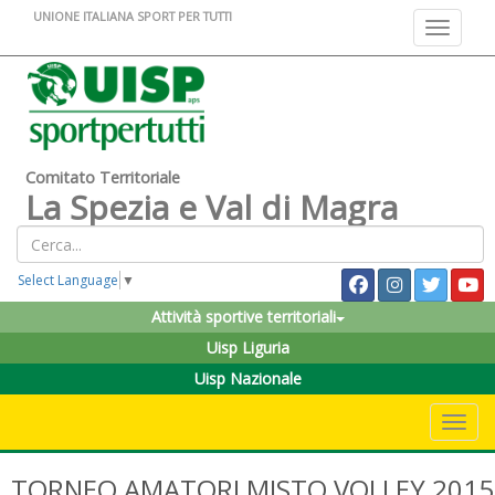
UNIONE ITALIANA SPORT PER TUTTI
Toggle na
Comitato Territoriale
La Spezia e Val di Magra
Select Language
▼
Attività sportive territoriali
Uisp Liguria
Uisp Nazionale
Toggle 
TORNEO AMATORI MISTO VOLLEY 2015