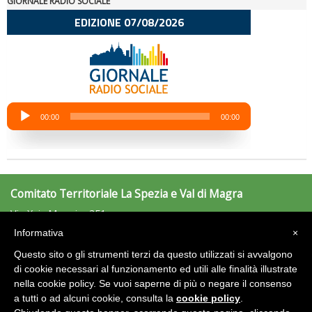
GIORNALE RADIO SOCIALE
La formazione Uisp rallenta ma prosegue anche in estate
Comitato Territoriale La Spezia e Val di Magra
Tiziano Pesce nel Cda di Fondazione Terzjus: prima riunione a
Via Xxiv Maggio, 351
Roma
19125 LaSpezia (SP)
Informativa
×
Tel: 0187/501056 - Fax: 0187/501770
laspezia@uisp.it
Questo sito o gli strumenti terzi da questo utilizzati si avvalgono
e-mail:
di cookie necessari al funzionamento ed utili alle finalità illustrate
nella cookie policy. Se vuoi saperne di più o negare il consenso
Area Riservata 2.0
a tutti o ad alcuni cookie, consulta la
cookie policy
.