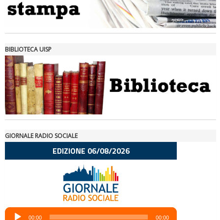
Ddl Lobby, Uisp: “Il Parlamento valorizzi le nostre specificità"
BIBLIOTECA UISP
GIORNALE RADIO SOCIALE
La formazione Uisp rallenta ma prosegue anche in estate