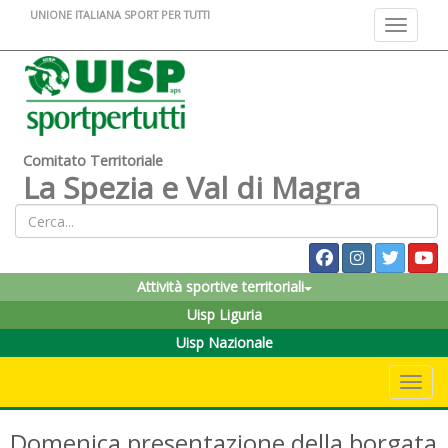
UNIONE ITALIANA SPORT PER TUTTI
Toggle na
Comitato Territoriale
La Spezia e Val di Magra
Attività sportive territoriali
Uisp Liguria
Uisp Nazionale
Toggle 
Domenica presentazione della borgata