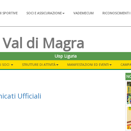
NI SPORTIVE
SOCI E ASSICURAZIONE
VADEMECUM
RICONOSCIMENTI 
 Val di Magra
Uisp Liguria
I SOCI
STRUTTURE DI ATTIVITÀ
MANIFESTAZIONI ED EVENTI
CAMPA
NO
cati Ufficiali