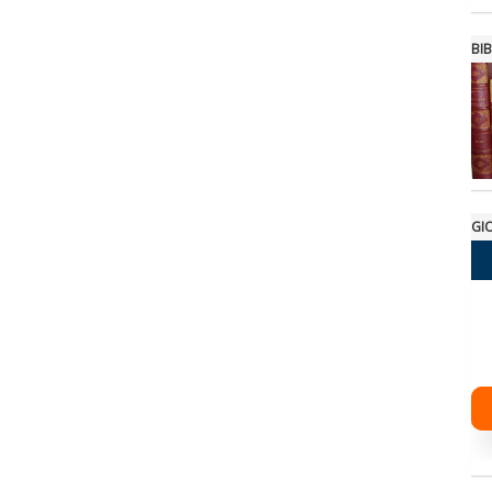
BIB
GI