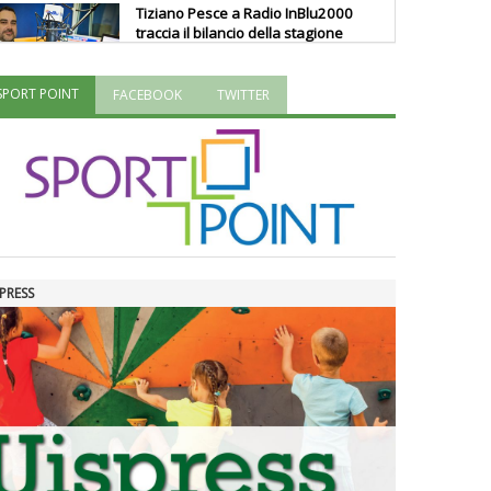
Tiziano Pesce a Radio InBlu2000
traccia il bilancio della stagione
SPORT POINT
FACEBOOK
TWITTER
Ddl Lobby, Uisp: “Il Parlamento
valorizzi le nostre specificità"
La formazione Uisp rallenta ma
prosegue anche in estate
PRESS
Tiziano Pesce nel Cda di
Fondazione Terzjus: prima riunione
a Roma