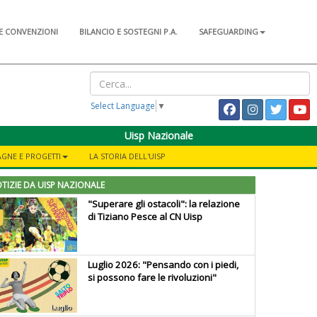
E CONVENZIONI
BILANCIO E SOSTEGNI P.A.
SAFEGUARDING
Select Language
▼
Uisp Nazionale
GNE E PROGETTI
LA STORIA DELL'UISP
TIZIE DA UISP NAZIONALE
"Superare gli ostacoli": la relazione
di Tiziano Pesce al CN Uisp
Luglio 2026: "Pensando con i piedi,
si possono fare le rivoluzioni"