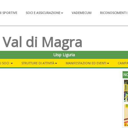
NI SPORTIVE
SOCI E ASSICURAZIONE
VADEMECUM
RICONOSCIMENTI 
 Val di Magra
Uisp Liguria
I SOCI
STRUTTURE DI ATTIVITÀ
MANIFESTAZIONI ED EVENTI
CAMPA
NO