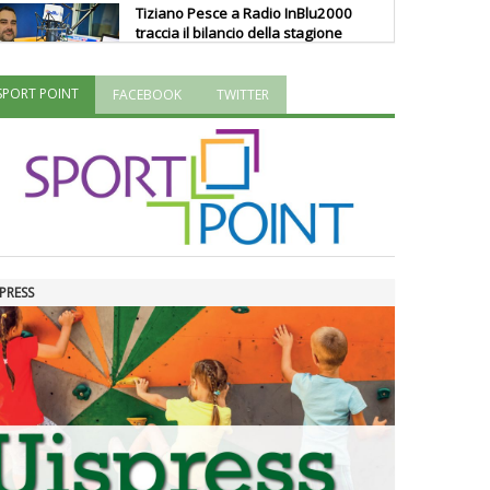
Tiziano Pesce a Radio InBlu2000
traccia il bilancio della stagione
SPORT POINT
FACEBOOK
TWITTER
Ddl Lobby, Uisp: “Il Parlamento
valorizzi le nostre specificità"
La formazione Uisp rallenta ma
prosegue anche in estate
PRESS
Tiziano Pesce nel Cda di
Fondazione Terzjus: prima riunione
a Roma