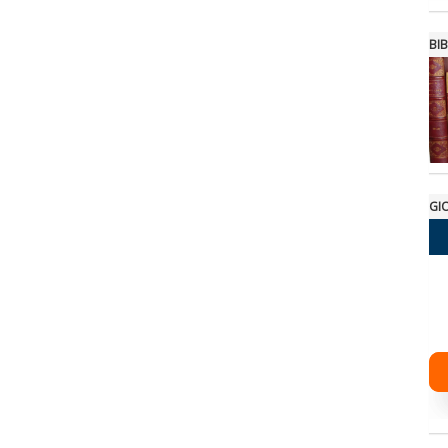
BIB
GI